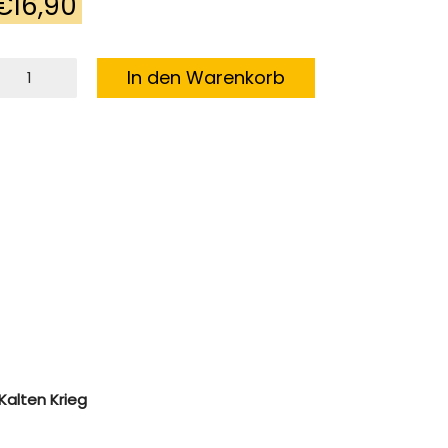
€
16,90
er
In den Warenkorb
eschichte
uf
er
pur
tappe
enge
Kalten Krieg