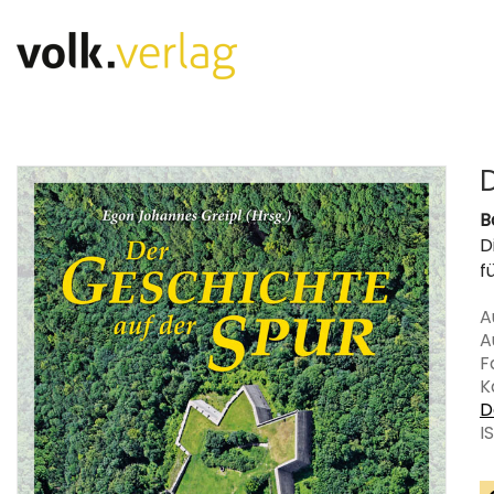
B
D
f
A
A
F
K
D
I