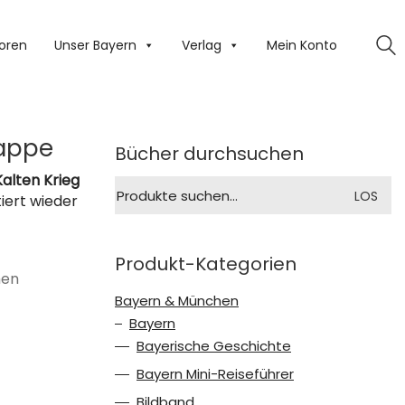
oren
Unser Bayern
Verlag
Mein Konto
tappe
Bücher durchsuchen
alten Krieg
Suche
LOS
iert wieder
nach:
Produkt-Kategorien
hen
Bayern & München
Bayern
Bayerische Geschichte
Bayern Mini-Reiseführer
Bildband