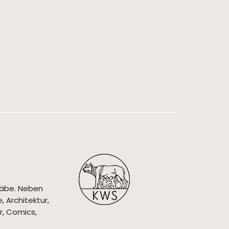
täbe. Neben
 Architektur,
r, Comics,