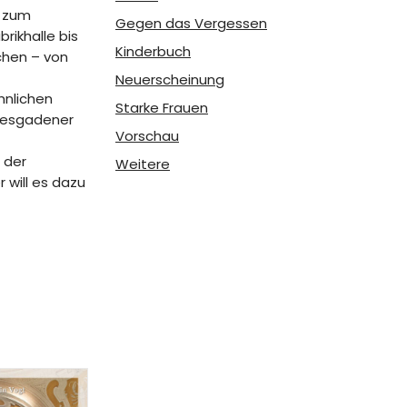
s zum
Gegen das Vergessen
rikhalle bis
Kinderbuch
ochen – von
Neuerscheinung
hnlichen
Starke Frauen
htesgadener
Vorschau
 der
Weitere
 will es dazu