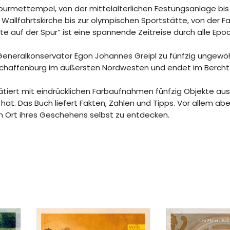
ourmettempel, von der mittelalterlichen Festungsanlage bi
allfahrtskirche bis zur olympischen Sportstätte, von der Fab
hte auf der Spur“ ist eine spannende Zeitreise durch alle Ep
Generalkonservator Egon Johannes Greipl zu fünfzig ungewö
Aschaffenburg im äußersten Nordwesten und endet im Berc
rätiert mit eindrücklichen Farbaufnahmen fünfzig Objekte aus
t. Das Buch liefert Fakten, Zahlen und Tipps. Vor allem aber
 Ort ihres Geschehens selbst zu entdecken.