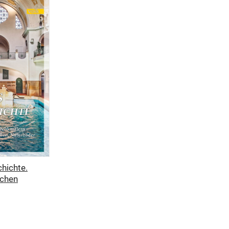
hichte.
schen