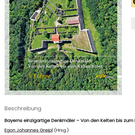
D
G
a
d
S
-
3.
E
M
Beschreibung
Bayerns einzigartige Denkmäler – Von den Kelten bis zum 
Egon Johannes Greipl
(Hrsg.)