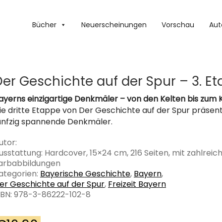
Bücher
Neuerscheinungen
Vorschau
Aut
Der Geschichte auf der Spur – 3. E
ayerns einzigartige Denkmäler – von den Kelten bis zum K
ie dritte Etappe von Der Geschichte auf der Spur präsent
ünfzig spannende Denkmäler.
utor:
usstattung: Hardcover, 15×24 cm, 216 Seiten, mit zahlreic
arbabbildungen
ategorien:
Bayerische Geschichte
,
Bayern
,
er Geschichte auf der Spur
,
Freizeit Bayern
SBN: 978-3-86222-102-8