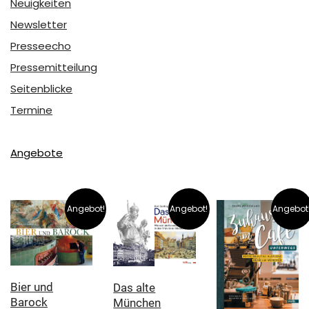
Neuigkeiten
Newsletter
Presseecho
Pressemitteilung
Seitenblicke
Termine
Angebote
Angebot!
Angebot!
Angebot
Bier und
Das alte
Barock
München