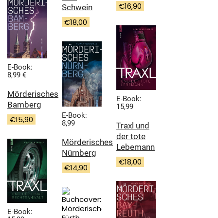
€
16,90
Schwein
€
18,00
E-Book:
8,99 €
Mörderisches
E-Book:
Bamberg
15,99
E-Book:
€
15,90
8,99
Traxl und
der tote
Mörderisches
Lebemann
Nürnberg
€
18,00
€
14,90
E-Book: