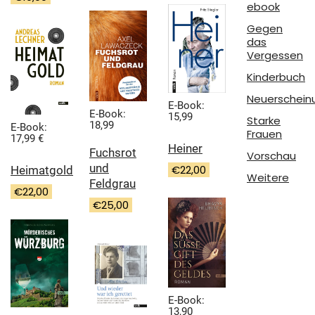
ebook
Gegen
das
Vergessen
Kinderbuch
Neuerschein
E-Book:
E-Book:
15,99
Starke
18,99
E-Book:
Frauen
17,99 €
Heiner
Fuchsrot
Vorschau
und
€
22,00
Heimatgold
Weitere
Feldgrau
€
22,00
€
25,00
E-Book:
13,90