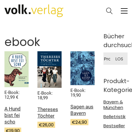
Bücher
ebook
durchsuc
Suche
LOS
nach:
Produkt-
Kategori
E-Book:
E-Book:
E-Book:
19,90
12,99 €
18,99
Bayern &
Sagen aus
München
A Hund
Thereses
Bayern
bist fei
Töchter
Belletristik
scho
€
24,90
€
26,00
Bestseller
€
19,90