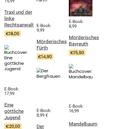
15,99
Traxl und der
linke
E-Book:
Rechtsanwalt
E-Book:
8,99
9,99
€
18,00
Mörderisches
Mörderisches
Bayreuth
Fürth
€
15,90
€
14,90
E-Book:
17,99
Eine
E-Book:
E-Book:
göttliche
16,99
8,99 €
Jugend
Mandelbaum
€
20,00
Der