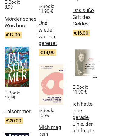
E-Book:
E-Book:
8,99
Das süße
11,90 €
Gift des
Mörderisches
Und
Geldes
Würzburg
wieder
€
16,90
€
12,90
war ich
gerettet
€
14,90
E-Book:
11,90 €
E-Book:
17,99
Ich hatte
eine
E-Book:
Talsommer
15,99
gerade
€
20,00
Linie, der
Mich mag
ich folgte
kein