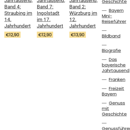
Jahrtausend,
Jahrtausend,
Jahrtausend,
Geschichte
Band 7:
Band 4:
Band 2:
Bayern
Ingolstadt
Straubing im
Würzburg im
Mini-
im 17.
14.
12.
Reiseführer
Jahrhundert
Jahrhundert
Jahrhundert
€
12,90
€
12,90
€
13,90
Bildband
Biografie
Das
bayerische
Jahrtausend
Franken
Freizeit
Bayern
Genuss
mit
Geschichte
Genussführe