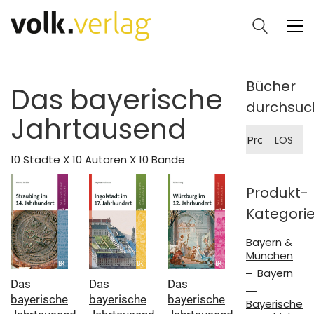
Bücher
Das bayerische
durchsuc
Jahrtausend
Suche
LOS
nach:
10 Städte X 10 Autoren X 10 Bände
Produkt-
Kategori
Bayern &
München
Bayern
Das
Das
Das
bayerische
bayerische
bayerische
Bayerische