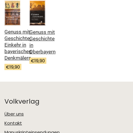
Genuss mit
Genuss mit
Geschichte.
Geschichte
Einkehr in
in
bayerischen
Oberbayern
Denkmälern.
€
19,90
€
19,90
Volkverlag
Über uns
Kontakt
Manuskripteinsendungen