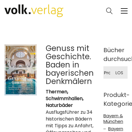
Genuss mit
Bücher
Geschichte.
durchsuc
Baden in
Suche
bayerischen
LOS
nach:
Denkmälern
Thermen,
Produkt-
Schwimmhallen,
Kategori
Naturbäder
Ausflugsführer zu 34
Bayern &
historischen Bädern
München
mit Tipps zu Anfahrt,
Bayern