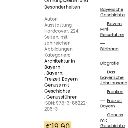
Öffnungszeiten und
Besonderheiten
Bayerische
Geschichte
Autor:
Bayern
Ausstattung:
Mini-
Hardcover, 224
Reiseführer
Seiten, mit
zahlreichen
Abbildungen
Bildband
Kategorien:
Architektur in
Biografie
Bayern
Das
,
Bayern
,
bayerische
Freizeit Bayern
,
Jahrtausend
Genuss mit
Geschichte
Franken
,
Genussführer
Freizeit
ISBN: 978-3-86222-
Bayern
206-3
Genuss
mit
€
19,90
Geschichte