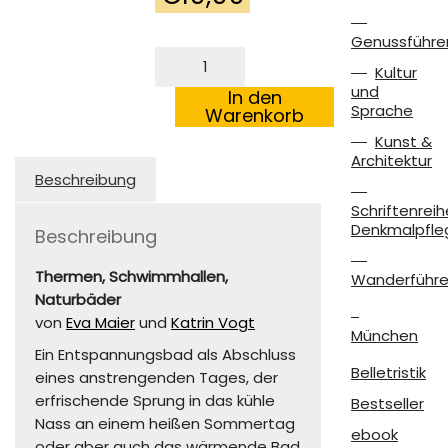
Genussführe
Genuss
Kultur
mit
und
Geschichte.
In den
Sprache
Baden
Warenkorb
in
Kunst &
bayerischen
Architektur
Denkmälern
Beschreibung
Menge
Schriftenreih
Denkmalpfle
Beschreibung
Thermen, Schwimmhallen,
Wanderführe
Naturbäder
von
Eva Maier
und
Katrin Vogt
München
Ein Entspannungsbad als Abschluss
Belletristik
eines anstrengenden Tages, der
erfrischende Sprung in das kühle
Bestseller
Nass an einem heißen Sommertag
ebook
oder aber auch das wärmende Bad