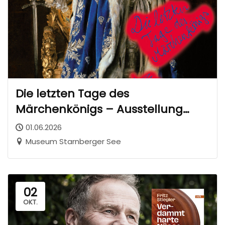
Die letzten Tage des
Märchenkönigs – Ausstellung
über König Ludwig II. in Starnberg
01.06.2026
Museum Starnberger See
02
OKT.