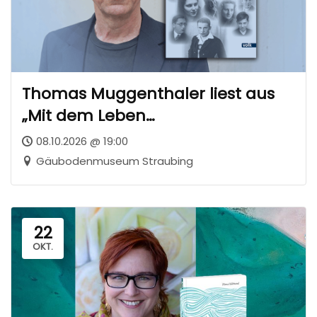
Thomas Muggenthaler liest aus
„Mit dem Leben
davongekommen“
08.10.2026 @ 19:00
Gäubodenmuseum Straubing
22
OKT.