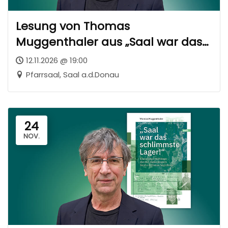
Lesung von Thomas
Muggenthaler aus „Saal war das
schlimmste Lager!“
12.11.2026 @ 19:00
Pfarrsaal, Saal a.d.Donau
24
NOV.