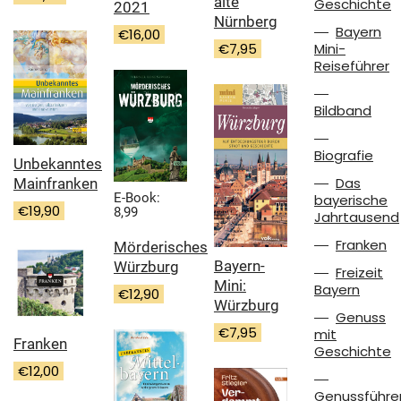
alte
Geschichte
2021
Nürnberg
Bayern
€
16,00
€
7,95
Mini-
Reiseführer
Bildband
Biografie
Unbekanntes
Das
Mainfranken
E-Book:
bayerische
€
19,90
8,99
Jahrtausend
Franken
Mörderisches
Bayern-
Würzburg
Freizeit
Mini:
Bayern
€
12,90
Würzburg
Genuss
€
7,95
mit
Franken
Geschichte
€
12,00
Genussführe