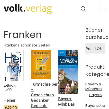
Bücher
Franken
durchsuc
Frankens schönste Seiten
Suche
LOS
nach:
Produkt-
Kategori
Bayern &
Turmschreiber
E-Book:
München
15,99
–
Bayern
Geschichten,
Bayern-
Heiner
Gedanken,
Mini: Das
Bayerische
Gedichte
€
22,00