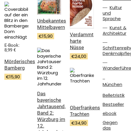
Kultur
und
Sprache
Unbekanntes
Mittelbayern
Kunst &
Architektur
Verdammt
€
15,90
harte
E-Book:
Nüsse
Schriftenreih
8,99 €
Denkmalpfle
€
24,00
Mörderisches
Bamberg
Wanderführe
€
15,90
München
Das
Belletristik
bayerische
Bestseller
Jahrtausend,
Oberfrankens
Band 2:
ebook
Trachten
Würzburg im
Gegen
€
34,90
12.
das