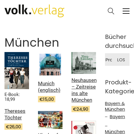
Bücher
München
durchsuc
Suche
LOS
nach:
Neuhausen
Produkt-
Munich
– Zeitreise
(englisch)
Kategori
ins alte
E-Book:
€
15,00
18,99
München
Bayern &
München
€
24,90
Thereses
Bayern
Töchter
€
26,00
München