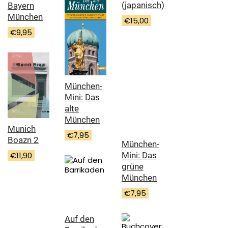
(japanisch)
Bayern
München
€
15,00
€
9,95
München-
Mini: Das
alte
München
Munich
€
7,95
Boazn 2
München-
€
11,90
Mini: Das
grüne
München
€
7,95
Auf den