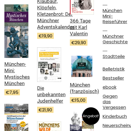
Klaubauf,
Klöpfeln,
München
Kletzenbrot: Der
Mini-
Münchner
366 Tage
Reiseführer
Adventskalender
mit Karl
Valentin
€
19,90
Münchner
Geschichte
€
29,90
Stadtteile
München-
Belletristik
Mini:
Mystisches
Bestseller
München
München
ebook
Die
(französisch)
€
7,95
unbekannten
Gegen
€
15,00
Judenhelfer
das
Vergessen
€
21,90
Kinderbuch
Angebot!
Neuerschein