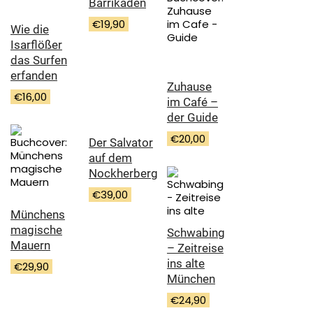
Barrikaden
€
19,90
Wie die
Isarflößer
das Surfen
erfanden
Zuhause
€
16,00
im Café –
der Guide
€
20,00
Der Salvator
auf dem
Nockherberg
€
39,00
Münchens
magische
Schwabing
Mauern
– Zeitreise
ins alte
€
29,90
München
€
24,90