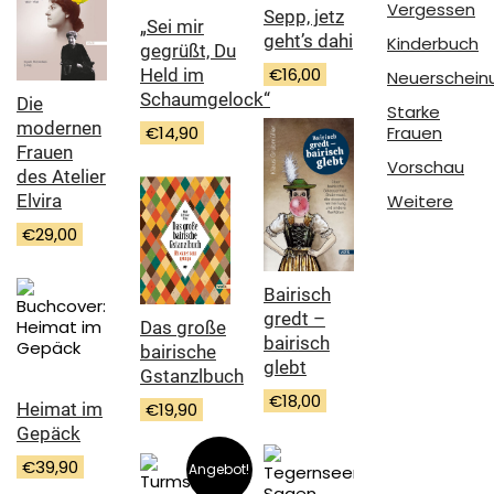
Vergessen
Sepp, jetz
„Sei mir
geht’s dahi
Kinderbuch
gegrüßt, Du
€
16,00
Held im
Neuerschein
Schaumgelock“
Die
Starke
modernen
Frauen
€
14,90
Frauen
Vorschau
des Atelier
Elvira
Weitere
€
29,00
Bairisch
gredt –
Das große
bairisch
bairische
glebt
Gstanzlbuch
€
18,00
Heimat im
€
19,90
Gepäck
€
39,90
Angebot!