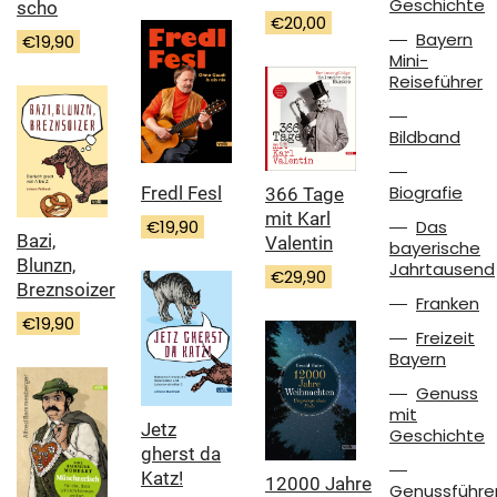
Geschichte
scho
€
20,00
Bayern
€
19,90
Mini-
Reiseführer
Bildband
Biografie
Fredl Fesl
366 Tage
mit Karl
€
19,90
Das
Bazi,
Valentin
bayerische
Blunzn,
Jahrtausend
€
29,90
Breznsoizer
Franken
€
19,90
Freizeit
Bayern
Genuss
mit
Jetz
Geschichte
gherst da
Katz!
12000 Jahre
Genussführe