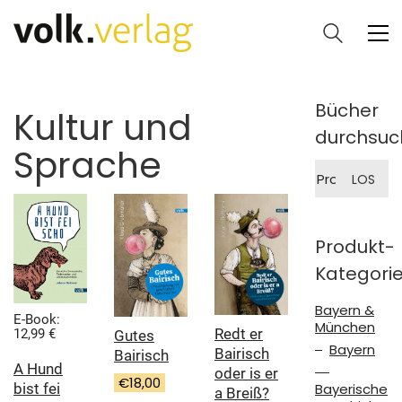
Bücher
Kultur und
durchsuc
Sprache
Suche
LOS
nach:
Produkt-
Kategori
Bayern &
E-Book:
München
Redt er
12,99 €
Gutes
Bayern
Bairisch
Bairisch
A Hund
oder is er
€
18,00
Bayerische
bist fei
a Breiß?