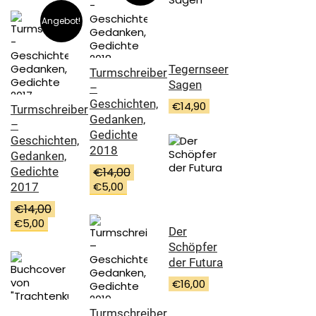
Angebot!
Tegernseer
Turmschreiber
Sagen
–
Geschichten,
€
14,90
Turmschreiber
Gedanken,
–
Gedichte
Geschichten,
2018
Gedanken,
Gedichte
€
14,00
Ursprünglicher
Aktueller
€
5,00
2017
Preis
Preis
€
14,00
war:
ist:
Ursprünglicher
Aktueller
€
5,00
€14,00
€5,00.
Der
Preis
Preis
Schöpfer
war:
ist:
der Futura
€14,00
€5,00.
€
16,00
Turmschreiber