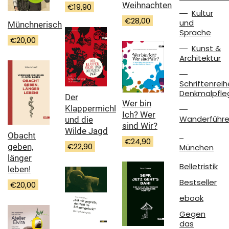
Weihnachten
€
19,90
Kultur
€
28,00
und
Münchnerisch
Sprache
€
20,00
Kunst &
Architektur
Schriftenreih
Denkmalpfle
Der
Wer bin
Klappermichl
Ich? Wer
Wanderführe
und die
sind Wir?
Wilde Jagd
Obacht
€
24,90
€
22,90
geben,
München
länger
Belletristik
leben!
Bestseller
€
20,00
ebook
Gegen
das