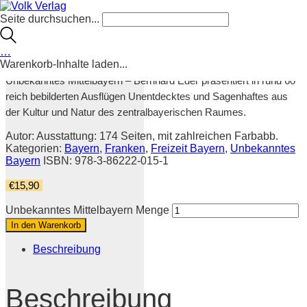
Seite durchsuchen...
Unbekanntes Mittelbayern
…
Warenkorb-Inhalte laden...
Entdeckungsreisen zu verborgenen Schätzen
Unbekanntes Mittelbayern – Bernhard Eder präsentiert in rund 60
reich bebilderten Ausflügen Unentdecktes und Sagenhaftes aus
der Kultur und Natur des zentralbayerischen Raumes.
Autor:
Ausstattung: 174 Seiten, mit zahlreichen Farbabb.
Kategorien:
Bayern
,
Franken
,
Freizeit Bayern
,
Unbekanntes
Bayern
ISBN: 978-3-86222-015-1
€
15,90
Unbekanntes Mittelbayern Menge
In den Warenkorb
Beschreibung
Beschreibung