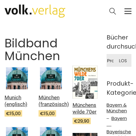
Bücher
Bildband
durchsuc
München
Suche
LOS
nach:
Produkt-
Kategori
Munich
München
(englisch)
(französisch)
Bayern &
Münchens
München
wilde 70er
€
15,00
€
15,00
Bayern
€
29,90
Bayerische