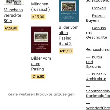
Jahrtausend
München
Franken
(russisch)
Münchens
verrückte
Freizeit
€
15,00
Bayern
80er
Bilder vom
Genuss
€
29,90
mit
alten
Geschichte
Pasing –
Band 2
Genussführe
€
15,90
Kultur
Bilder vom
und
alten
Sprache
Pasing
Kunst &
€
15,90
Architektur
Schriftenreih
Keine weiteren Produkte anzuzeigen
Denkmalpfle
Wanderführe