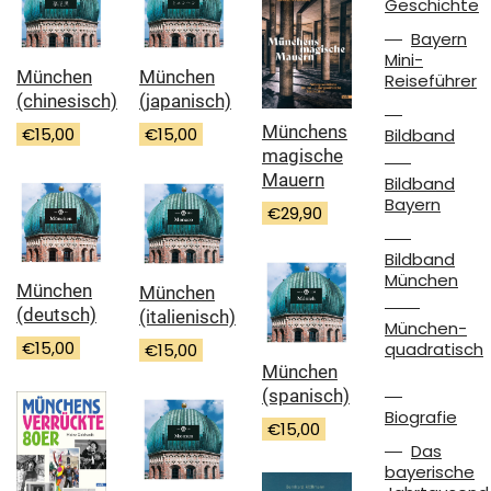
Geschichte
Bayern
Mini-
München
München
Reiseführer
(chinesisch)
(japanisch)
Münchens
€
15,00
€
15,00
Bildband
magische
Mauern
Bildband
Bayern
€
29,90
Bildband
München
München
München
(deutsch)
(italienisch)
München-
€
15,00
quadratisch
€
15,00
München
(spanisch)
Biografie
€
15,00
Das
bayerische