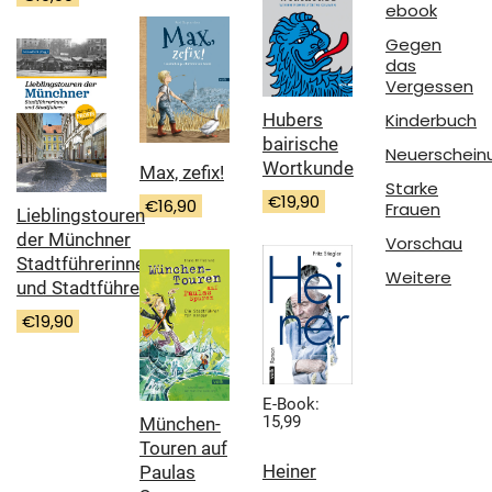
ebook
Gegen
das
Vergessen
Hubers
Kinderbuch
bairische
Neuerschein
Wortkunde
Max, zefix!
Starke
€
19,90
€
16,90
Frauen
Lieblingstouren
der Münchner
Vorschau
Stadtführerinnen
Weitere
und Stadtführer
€
19,90
E-Book:
15,99
München-
Touren auf
Heiner
Paulas