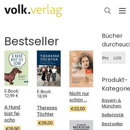
Bücher
Bestseller
durchsuc
Suche
LOS
nach:
Produkt-
Kategori
E-Book:
E-Book:
Nicht nur
12,99 €
18,99
schön …
Bayern &
München
A Hund
Thereses
€
22,00
bist fei
Töchter
Belletristik
scho
€
26,00
Bestseller
€
19,90