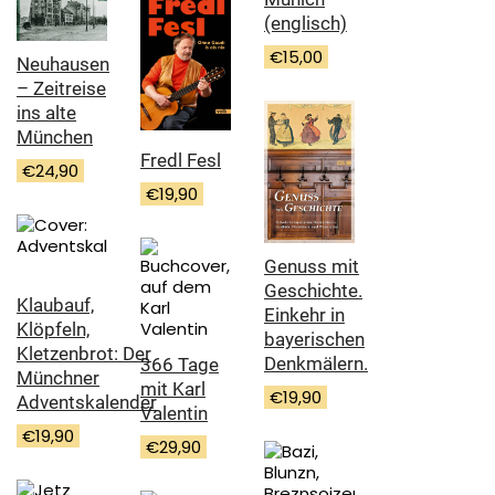
(englisch)
€
15,00
Neuhausen
– Zeitreise
ins alte
München
Fredl Fesl
€
24,90
€
19,90
Genuss mit
Geschichte.
Klaubauf,
Einkehr in
Klöpfeln,
bayerischen
Kletzenbrot: Der
Denkmälern.
366 Tage
Münchner
mit Karl
€
19,90
Adventskalender
Valentin
€
19,90
€
29,90