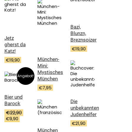
Bazi,
Blunzn,
Jetz
Breznsoizer
gherst da
€
19,90
Katz!
München-
€
19,90
Mini:
Mystisches
Angebot!
München
€
7,95
Bier und
Die
Barock
unbekannten
€
22,90
Judenhelfer
Ursprünglicher
Aktueller
€
9,90
€
21,90
Preis
Preis
war:
ist:
München