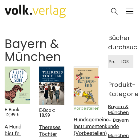
Bücher
Bayern &
durchsuc
München
Suche
LOS
nach:
Produkt-
Kategori
Bayern &
Vorbestellen
E-Book:
E-Book:
München
12,99 €
18,99
Hundsgemeine
Bayern
Instrumentenkunde
A Hund
Thereses
(Vorbestellen)
bist fei
Töchter
München