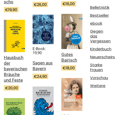
scho
€
16,00
€
26,00
Belletristik
€
19,90
Bestseller
ebook
Gegen
das
Vergessen
Kinderbuch
E-Book:
19,90
Gutes
Neuerschein
Hausbuch
Bairisch
Sagen aus
der
Starke
€
18,00
Bayern
bayerischen
Frauen
Bräuche
€
24,90
Vorschau
und Feste
Weitere
€
20,00