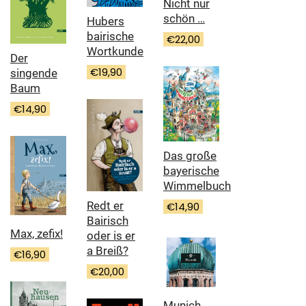
Nicht nur
schön …
Hubers
bairische
€
22,00
Wortkunde
Der
€
19,90
singende
Baum
€
14,90
Das große
bayerische
Wimmelbuch
Redt er
€
14,90
Bairisch
Max, zefix!
oder is er
a Breiß?
€
16,90
€
20,00
Munich