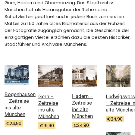
Gern, Hadern und Obermenzing. Das Stadtarchiv
München hat als Herausgeber der Reihe seine
Schatzkisten geöffnet und in jedem Buch zum ersten
Mal bis zu 150 Jahre altes Bildmaterial aus der Frühzeit
der Fotografie zugänglich gemacht. Die Geschichte der
einzigartigen Viertel erzählen dazu die besten Historiker,
Stadtführer und Archivare Münchens.
Bogenhausen
Hadern –
Ludwigsvors
Gern –
– Zeitreise
Zeitreise
– Zeitreise i
Zeitreise
ins alte
ins alte
alte Münche
ins alte
München
München
München
€
24,90
€
24,90
€
24,90
€
19,90