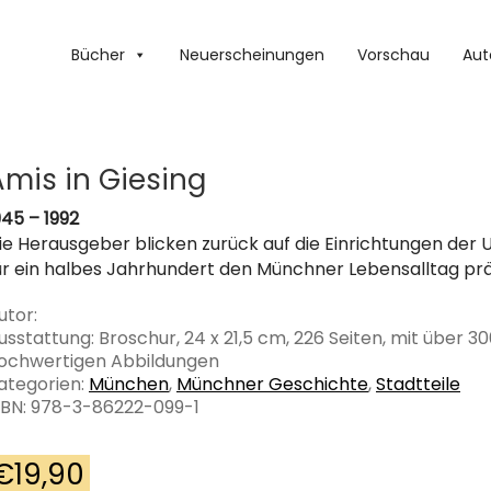
Bücher
Neuerscheinungen
Vorschau
Aut
Amis in Giesing
945 – 1992
ie Herausgeber blicken zurück auf die Einrichtungen der 
ür ein halbes Jahrhundert den Münchner Lebensalltag pr
utor:
usstattung: Broschur, 24 x 21,5 cm, 226 Seiten, mit über 3
ochwertigen Abbildungen
ategorien:
München
,
Münchner Geschichte
,
Stadtteile
SBN: 978-3-86222-099-1
€
19,90