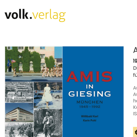
1
D
f
A
A
h
K
I