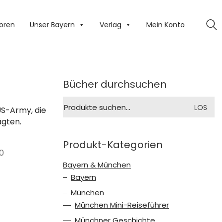
oren
Unser Bayern
Verlag
Mein Konto
Bücher durchsuchen
Suche
LOS
US-Army, die
nach:
ägten.
Produkt-Kategorien
00
Bayern & München
Bayern
München
München Mini-Reiseführer
Münchner Geschichte