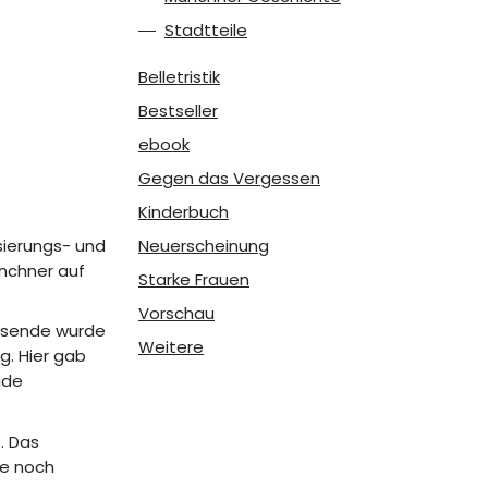
Stadtteile
Belletristik
Bestseller
ebook
Gegen das Vergessen
Kinderbuch
sierungs- und
Neuerscheinung
ünchner auf
Starke Frauen
Vorschau
egsende wurde
Weitere
g. Hier gab
ude
. Das
re noch