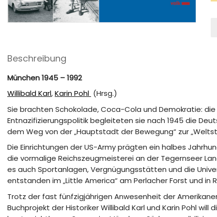
A
in
G
M
Beschreibung
München 1945 – 1992
Willibald Karl
,
Karin Pohl
(Hrsg.)
Sie brachten Schokolade, Coca-Cola und Demokratie: die
Entnazifizierungspolitik begleiteten sie nach 1945 die 
dem Weg von der „Hauptstadt der Bewegung“ zur „Weltsta
Die Einrichtungen der US-Army prägten ein halbes Jahrhu
die vormalige Reichszeugmeisterei an der Tegernseer Lan
es auch Sportanlagen, Vergnügungsstätten und die Unive
entstanden im „Little America“ am Perlacher Forst und in 
Trotz der fast fünfzigjährigen Anwesenheit der Amerikaner
Buchprojekt der Historiker Willibald Karl und Karin Pohl wil