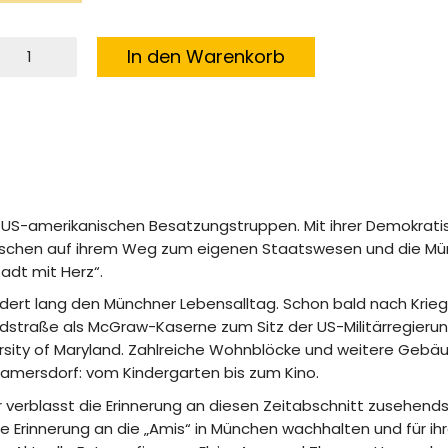
mis
In den Warenkorb
iesing
enge
 US-amerikanischen Besatzungstruppen. Mit ihrer Demokrati
Deutschen auf ihrem Weg zum eigenen Staatswesen und die M
dt mit Herz“.
ndert lang den Münchner Lebensalltag. Schon bald nach Kri
dstraße als McGraw-Kaserne zum Sitz der US-Militärregierun
rsity of Maryland. Zahlreiche Wohnblöcke und weitere Gebä
Ramersdorf: vom Kindergarten bis zum Kino.
 verblasst die Erinnerung an diesen Zeitabschnitt zusehends
l die Erinnerung an die „Amis“ in München wachhalten und für ih