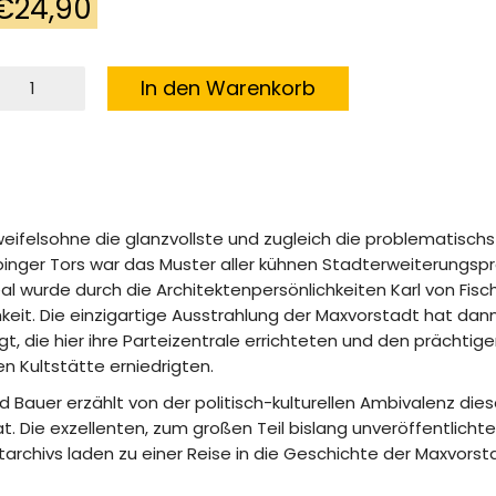
€
24,90
axvorstadt
In den Warenkorb
eitreise
s
lte
ünchen
enge
weifelsohne die glanzvollste und zugleich die problematisch
nger Tors war das Muster aller kühnen Stadterweiterungspro
eal wurde durch die Architektenpersönlichkeiten Karl von Fisc
chkeit. Die einzigartige Ausstrahlung der Maxvorstadt hat dan
t, die hier ihre Parteizentrale errichteten und den prächtig
n Kultstätte erniedrigten.
 Bauer erzählt von der politisch-kulturellen Ambivalenz dies
. Die exzellenten, zum großen Teil bislang unveröffentlichte
hivs laden zu einer Reise in die Geschichte der Maxvorsta