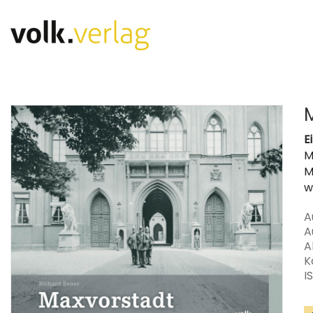
E
M
M
w
A
A
A
K
I