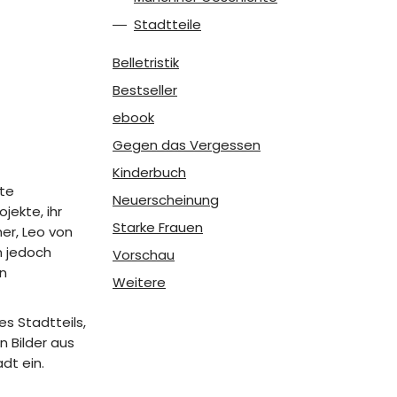
Stadtteile
Belletristik
Bestseller
ebook
Gegen das Vergessen
Kinderbuch
ste
Neuerscheinung
jekte, ihr
Starke Frauen
her, Leo von
n jedoch
Vorschau
en
Weitere
es Stadtteils,
n Bilder aus
dt ein.