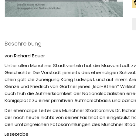
M
-
Z
in
Beschreibung
a
M
M
von
Richard Bauer
Unter allen Münchner Stadtvierteln hat die Maxvorstadt z
Geschichte. Die Vorstadt jenseits des ehemaligen Schwabi
allein galt die Zuneigung König Ludwigs I. und auf ihrem Ar
Klenze und Friedrich von Gärtner jenes „Isar-Athen“ Wirkli
auch früh die Aufmerksamkeit der Nationalsozialisten erreg
Königsplatz zu einer primitiven Aufmarschbasis und banale
Der ehemalige Leiter des Münchner Stadtarchivs Dr. Richard
der noch heute nichts von seiner Faszination eingebüßt hat
den umfangreichen Fotosammlungen des Münchner Stadtarc
Leseprobe