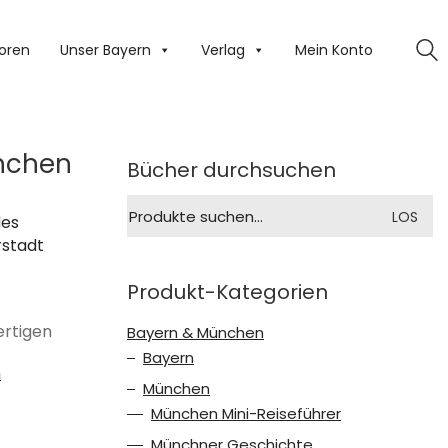
oren
Unser Bayern
Verlag
Mein Konto
ünchen
Bücher durchsuchen
Suche
LOS
des
nach:
rstadt
Produkt-Kategorien
ertigen
Bayern & München
Bayern
n
München
München Mini-Reiseführer
Münchner Geschichte