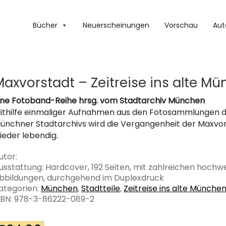
Bücher
Neuerscheinungen
Vorschau
Aut
Maxvorstadt – Zeitreise ins alte M
ine Fotoband-Reihe hrsg. vom Stadtarchiv München
ithilfe einmaliger Aufnahmen aus den Fotosammlungen 
ünchner Stadtarchivs wird die Vergangenheit der Maxvo
ieder lebendig.
utor:
usstattung: Hardcover, 192 Seiten, mit zahlreichen hochw
bbildungen, durchgehend im Duplexdruck
ategorien:
München
,
Stadtteile
,
Zeitreise ins alte Münche
SBN: 978-3-86222-089-2