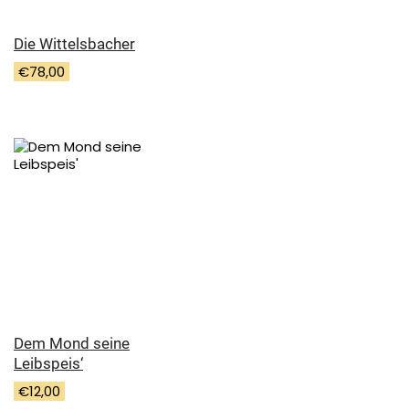
Die Wittelsbacher
€
78,00
Dem Mond seine
Leibspeis‘
€
12,00