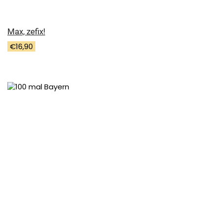
Max, zefix!
€
16,90