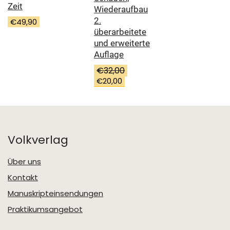
Zeit
Wiederaufbau
2.
€
49,90
überarbeitete
und erweiterte
Auflage
€
32,00
Ursprünglicher
€
20,00
Preis
Aktueller
war:
Preis
€32,00
ist:
€20,00.
Volkverlag
Über uns
Kontakt
Manuskripteinsendungen
Praktikumsangebot