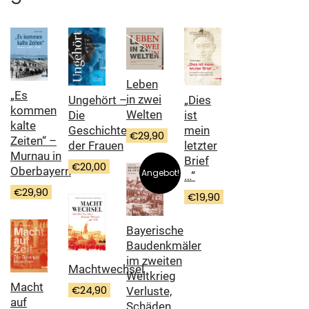
Leben
„Es
in zwei
Ungehört –
„Dies
kommen
Welten
Die
ist
kalte
Geschichte
mein
€
29,90
Zeiten“ –
der Frauen
letzter
Murnau in
Brief
€
20,00
Oberbayern
Angebot!
…“
€
29,90
€
19,90
Bayerische
Baudenkmäler
im zweiten
Machtwechsel
Weltkrieg
Macht
€
24,90
Verluste,
auf
Schäden,