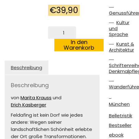
€
39,90
Genussführe
Kultur
und
Traum
Sprache
und
Albtraum
In den
Kunst &
Menge
Warenkorb
Architektur
Schriftenreih
Beschreibung
Denkmalpfle
Beschreibung
Wanderführe
von
Marita Krauss
und
München
Erich Kasberger
Feldafing ist kein Dorf wie jedes
Belletristik
andere: Wegen seiner
Bestseller
landschaftlichen Schönheit erlebte
ebook
der Ort große Transformationen.