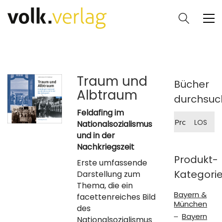
Traum und
Bücher
Albtraum
durchsuc
Feldafing im
Suche
LOS
Nationalsozialismus
nach:
und in der
Nachkriegszeit
Produkt-
Erste umfassende
Kategori
Darstellung zum
Thema, die ein
Bayern &
facettenreiches Bild
München
des
Bayern
Nationalsozialismus