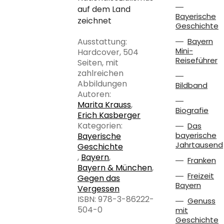
auf dem Land
Bayerische
zeichnet
Geschichte
Ausstattung:
Bayern
Mini-
Hardcover, 504
Reiseführer
Seiten, mit
zahlreichen
Abbildungen
Bildband
Autoren:
Marita Krauss
,
Biografie
Erich Kasberger
Kategorien:
Das
bayerische
Bayerische
Jahrtausend
Geschichte
,
Bayern
,
Franken
Bayern & München
,
Freizeit
Gegen das
Bayern
Vergessen
ISBN: 978-3-86222-
Genuss
504-0
mit
Geschichte