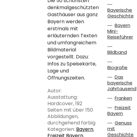
Die 50 schönsten
denkmalgeschützten
Bayerische
Gasthäuser aus ganz
Geschichte
Bayern werden
Bayern
erstmals mit
Mini-
erläuternden Texten
Reiseführer
und umfangreichem
Bildmaterial
Bildband
vorgestellt. Dazu:
Infos zu Speisekarte,
Biografie
Lage und
Das
Öffnungszeiten.
bayerische
Jahrtausend
Autor:
Ausstattung:
Franken
Hardcover, 192
Freizeit
Seiten mit über 150
Bayern
Abbildungen,
durchgehend farbig
Genuss
mit
Kategorien:
Bayern
,
Geschichte
Freizeit Bayern
,