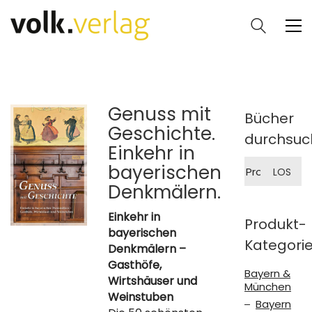
Genuss mit
Bücher
Geschichte.
durchsuc
Einkehr in
Suche
bayerischen
LOS
nach:
Denkmälern.
Einkehr in
Produkt-
bayerischen
Kategori
Denkmälern –
Gasthöfe,
Bayern &
Wirtshäuser und
München
Weinstuben
Bayern