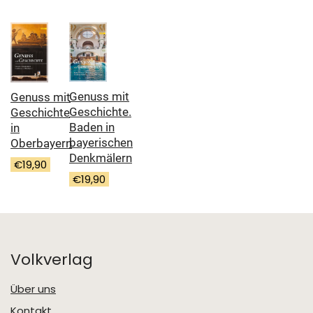
Genuss mit
Genuss mit
Geschichte.
Geschichte
Baden in
in
bayerischen
Oberbayern
Denkmälern
€
19,90
€
19,90
Volkverlag
Über uns
Kontakt