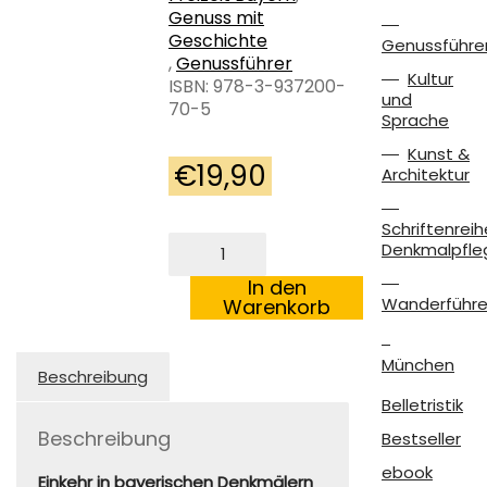
Genuss mit
Geschichte
Genussführe
,
Genussführer
Kultur
ISBN: 978-3-937200-
und
70-5
Sprache
Kunst &
€
19,90
Architektur
Schriftenreih
Genuss
Denkmalpfle
mit
Geschichte.
In den
Einkehr
Wanderführe
Warenkorb
in
bayerischen
München
Denkmälern.
Beschreibung
Menge
Belletristik
Beschreibung
Bestseller
ebook
Einkehr in bayerischen Denkmälern