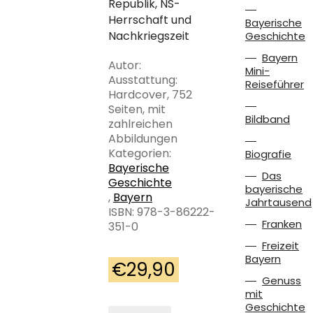
Republik, NS-
Herrschaft und
Bayerische
Nachkriegszeit
Geschichte
Bayern
Autor:
Mini-
Ausstattung:
Reiseführer
Hardcover, 752
Seiten, mit
Bildband
zahlreichen
Abbildungen
Kategorien:
Biografie
Bayerische
Das
Geschichte
bayerische
,
Bayern
Jahrtausend
ISBN: 978-3-86222-
Franken
351-0
Freizeit
Bayern
€
29,90
Genuss
mit
Geschichte
„Es