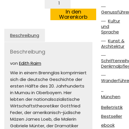
kommen
kalte
In den
Genussführe
Zeiten“
Warenkorb
Kultur
-
und
Murnau
Sprache
in
Beschreibung
Oberbayern
Kunst &
Menge
Architektur
Beschreibung
Schriftenreih
von
Edith Raim
Denkmalpfle
Wie in einem Brennglas komprimiert
sich die deutsche Geschichte der
Wanderführe
ersten Hälfte des 20. Jahrhunderts
in Murnau in Oberbayern. Hier
München
lebten der nationalsozialistische
Wirtschaftstheoretiker Gottfried
Belletristik
Feder, der amerikanisch-jüdische
Bestseller
Mäzen James Loeb, die Malerin
ebook
Gabriele Münter, der Dramatiker