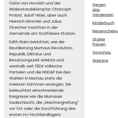
Ödön von Horváth und der
Gegen
Widerstandskämpfer Christoph
das
Vergessen
Probst. Adolf Hitler, aber auch
Heinrich Himmler und Julius
Kinderbuch
Streicher machten in der
Neuerschein
Gemeinde am Staffelsee Station.
Starke
Edith Raim berichtet, wie die
Frauen
Bevölkerung Murnaus Revolution,
Vorschau
Republik, Diktatur und
Besatzungszeit erlebte und
Weitere
weshalb seit 1924 völkische
Parteien und die NSDAP bei den
Wahlen in Murnau stets die
meisten Stimmen errangen. Sie
beleuchtet einschneidende
Ereignisse wie die Murnauer
Saalschlacht, die „Machtergreifung“
vor Ort oder die Durchführung des
ersten HJ-Hochlandlagers.