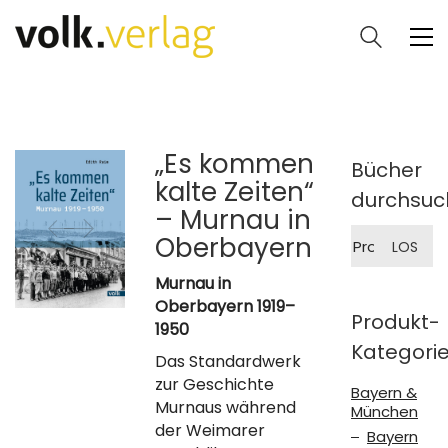
„Es kommen
Bücher
kalte Zeiten“
durchsuc
– Murnau in
Suche
Oberbayern
LOS
nach:
Murnau in
Oberbayern 1919–
Produkt-
1950
Kategori
Das Standardwerk
zur Geschichte
Bayern &
Murnaus während
München
der Weimarer
Bayern