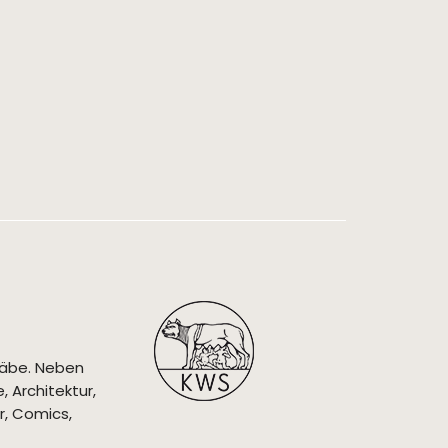
täbe. Neben
 Architektur,
r, Comics,