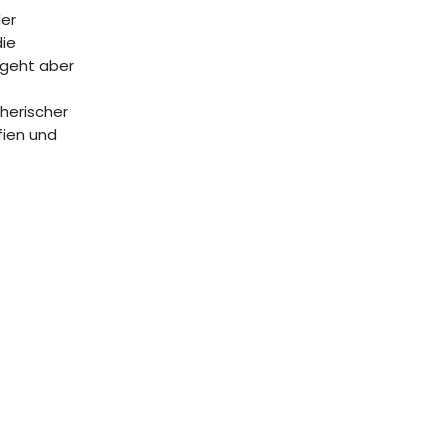
der
die
 geht aber
herischer
fien und