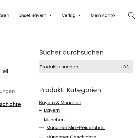
oren
Unser Bayern
Verlag
Mein Konto
Bücher durchsuchen
Suche
LOS
nach:
Teil
Produkt-Kategorien
dungen
Bayern & München
schichte
Bayern
München
München Mini-Reiseführer
Münchner Geschichte