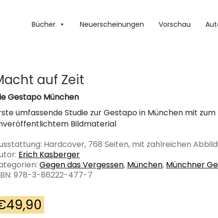
Bücher
Neuerscheinungen
Vorschau
Aut
Macht auf Zeit
ie Gestapo München
rste umfassende Studie zur Gestapo in München mit zum 
nveröffentlichtem Bildmaterial
usstattung: Hardcover, 768 Seiten, mit zahlreichen Abbil
utor:
Erich Kasberger
ategorien:
Gegen das Vergessen
,
München
,
Münchner Ge
SBN: 978-3-86222-477-7
€
49,90