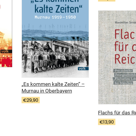
„Es kommen kalte Zeiten“ –
Murnau in Oberbayern
€
29,90
Flachs für das R
€
13,90