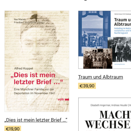
Traum und Albtraum
€
39,90
„Dies ist mein letzter Brief …“
€
19,90