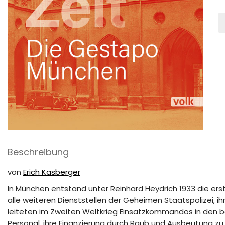
M
a
Z
M
Beschreibung
von
Erich Kasberger
In München entstand unter Reinhard Heydrich 1933 die erste
alle weiteren Dienststellen der Geheimen Staatspolizei, ih
leiteten im Zweiten Weltkrieg Einsatzkommandos in den be
Personal, ihre Finanzierung durch Raub und Ausbeutung zu 