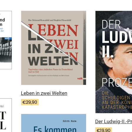
Leben in zwei Welten
€
29,90
Der Ludwig-II.-P
€
19,90