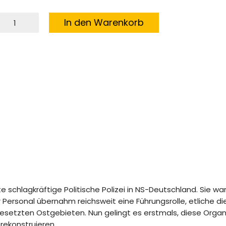
acht
In den Warenkorb
uf
eit
enge
 schlagkräftige Politische Polizei in NS-Deutschland. Sie war
r Personal übernahm reichsweit eine Führungsrolle, etliche d
setzten Ostgebieten. Nun gelingt es erstmals, diese Organis
rekonstruieren.