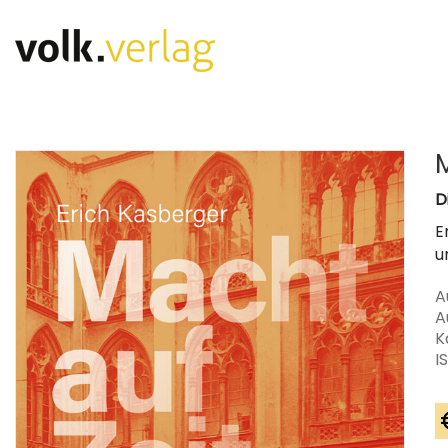
D
E
u
A
A
K
I