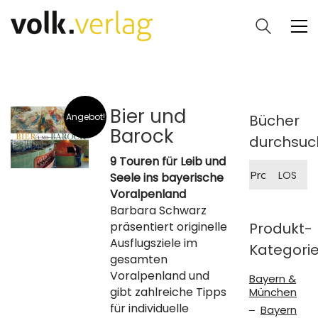
Bier und
Angebot!
Bücher
Barock
durchsuc
9 Touren für Leib und
Suche
LOS
Seele ins bayerische
nach:
Voralpenland
Barbara Schwarz
präsentiert originelle
Produkt-
Ausflugsziele im
Kategori
gesamten
Voralpenland und
Bayern &
gibt zahlreiche Tipps
München
für individuelle
Bayern