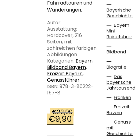
Fahrradtouren und
Wanderungen.
Bayerische
Geschichte
Autor:
Bayern
Ausstattung:
Mini-
Hardcover, 216
Reiseführer
Seiten, mit
zahlreichen farbigen
Bildband
Abbildungen
Kategorien:
Bayern
,
Bildband Bayern
,
Biografie
Freizeit Bayern
,
Das
Genussführer
bayerische
ISBN: 978-3-86222-
Jahrtausend
157-8
Franken
Freizeit
€
22,90
Bayern
€
9,90
Ursprünglicher
Aktueller
Genuss
Preis
Preis
mit
war:
ist:
Geschichte