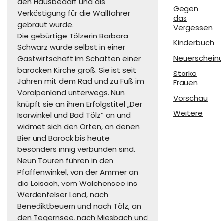
den Hausbedarf und als
Gegen
Verköstigung für die Wallfahrer
das
gebraut wurde.
Vergessen
Die gebürtige Tölzerin Barbara
Kinderbuch
Schwarz wurde selbst in einer
Neuerschein
Gastwirtschaft im Schatten einer
barocken Kirche groß. Sie ist seit
Starke
Jahren mit dem Rad und zu Fuß im
Frauen
Voralpenland unterwegs. Nun
Vorschau
knüpft sie an ihren Erfolgstitel „Der
Weitere
Isarwinkel und Bad Tölz“ an und
widmet sich den Orten, an denen
Bier und Barock bis heute
besonders innig verbunden sind.
Neun Touren führen in den
Pfaffenwinkel, von der Ammer an
die Loisach, vom Walchensee ins
Werdenfelser Land, nach
Benediktbeuern und nach Tölz, an
den Tegernsee, nach Miesbach und