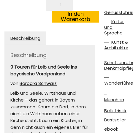
Bier
€22,90
€9,90.
und
Genussführe
Barock
In den
Menge
Warenkorb
Kultur
und
Sprache
Beschreibung
Kunst &
Architektur
Beschreibung
Schriftenreih
9 Touren für Leib und Seele ins
Denkmalpfle
bayerische Voralpenland
Wanderführe
von
Barbara Schwarz
Leib und Seele, Wirtshaus und
München
Kirche – das gehört in Bayern
zusammen! Kaum ein Dorf, in dem
Belletristik
nicht ein Wirtshaus neben einer
Bestseller
Kirche steht. Kaum ein Kloster, in
dem nicht auch ein eigenes Bier für
ebook