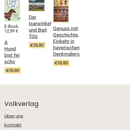
Der
Isarwinkel
E-Book:
Genuss mit
und Bad
12,99 €
Geschichte.
Tölz
Einkehr in
A
€
19,90
bayerischen
Hund
Denkmälern.
bist fei
scho
€
19,90
€
19,90
Volkverlag
Über uns
Kontakt