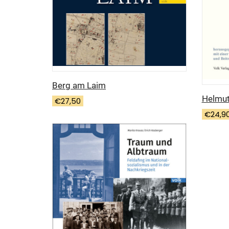
Berg am Laim
Helmu
€
27,50
€
24,9