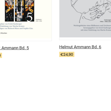
Helmut Ammann Bd. 6
t Ammann Bd. 5
€
24,90
0