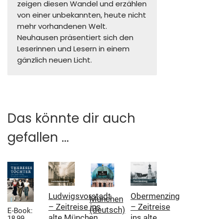
zeigen diesen Wandel und erzählen
von einer unbekannten, heute nicht
mehr vorhandenen Welt.
Neuhausen präsentiert sich den
Leserinnen und Lesern in einem
gänzlich neuen Licht.
Das könnte dir auch
gefallen …
Obermenzing
Ludwigsvorstadt
München
– Zeitreise
– Zeitreise ins
(deutsch)
E-Book:
ins alte
alte München
18,99