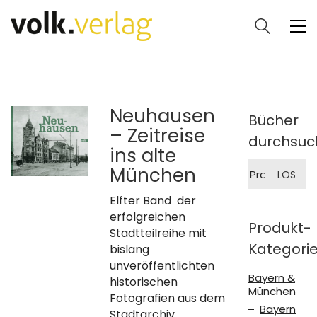
Neuhausen
Bücher
– Zeitreise
durchsuc
ins alte
Suche
München
LOS
nach:
Elfter Band der
erfolgreichen
Produkt-
Stadtteilreihe mit
Kategori
bislang
unveröffentlichten
Bayern &
historischen
München
Fotografien aus dem
Bayern
Stadtarchiv