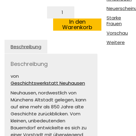
Neuerschein
Neuhausen
–
Starke
Zeitreise
In den
Frauen
ins
Warenkorb
alte
Vorschau
München
Weitere
Menge
Beschreibung
Beschreibung
von
Geschichtswerkstatt Neuhausen
Neuhausen, nordwestlich von
Münchens Altstadt gelegen, kann
auf eine mehr als 850 Jahre alte
Geschichte zurückblicken. Vom
kleinen, unbedeutenden
Bauerndorf entwickelte es sich zu
einer Vorstadt mit überwiegend