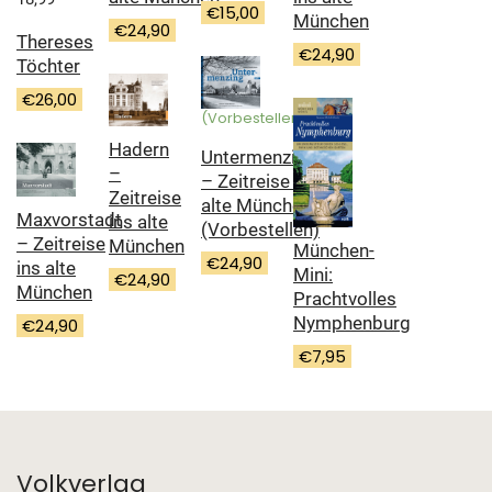
€
15,00
München
€
24,90
Thereses
€
24,90
Töchter
€
26,00
(Vorbestellen)
Hadern
Untermenzing
–
– Zeitreise ins
Zeitreise
alte München
Maxvorstadt
ins alte
(Vorbestellen)
– Zeitreise
München
München-
€
24,90
ins alte
Mini:
€
24,90
München
Prachtvolles
Nymphenburg
€
24,90
€
7,95
Volkverlag