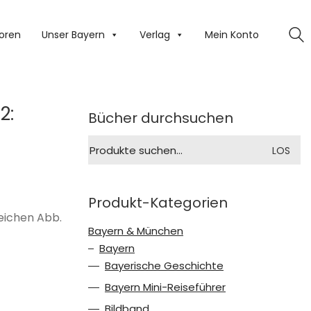
oren
Unser Bayern
Verlag
Mein Konto
2:
Bücher durchsuchen
Suche
LOS
nach:
Produkt-Kategorien
reichen Abb.
Bayern & München
Bayern
Bayerische Geschichte
Bayern Mini-Reiseführer
Bildband