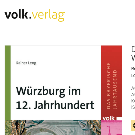
R
L
A
A
K
I