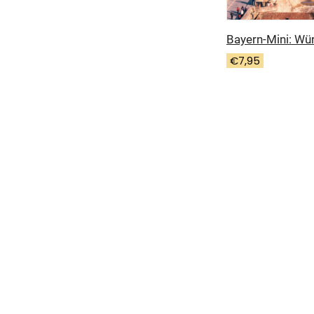
Bayern-Mini: Wü
€
7,95