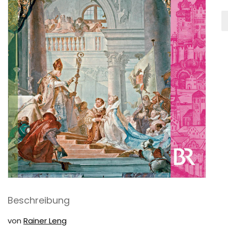
D
b
J
B
2:
W
i
12
J
M
Beschreibung
von
Rainer Leng