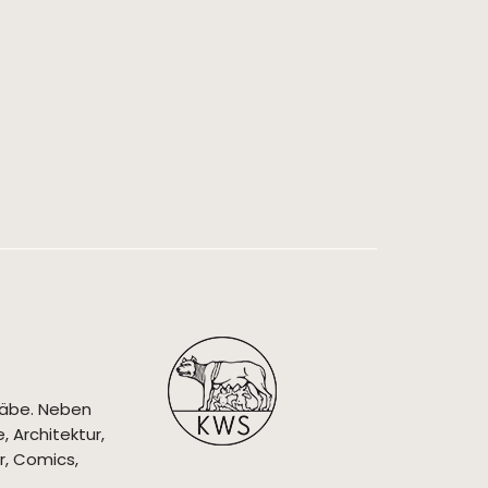
täbe. Neben
 Architektur,
r, Comics,