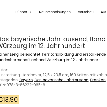
Bücher
Neuerscheinungen
Vorschau
Aut
Das bayerische Jahrtausend, Band 
Würzburg im 12. Jahrhundert
ainer Leng beleuchtet Territorialbildung und erstarkende
andesherrschaft anhand Würzburg im 12. Jahrhundert.
utor:
usstattung: Hardcover, 12,5 x 20,5 cm, 160 Seiten mit zahl
ategorien:
Bayern
,
Das bayerische Jahrtausend
,
Franken
SBN: 978-3-86222-065-6
€
13,90