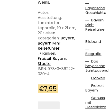
Weins.
Bayerische
Autor:
Geschichte
Ausstattung:
Bayern
Laminierter
Mini-
Leporello, 10 x 21 cm,
Reiseführer
20 Seiten
Kategorien:
Bayern
,
Bildband
Bayern Mini-
Reiseführer
,
Franken
,
Biografie
Freizeit Bayern
,
Das
Städte
bayerische
ISBN: 978-3-86222-
Jahrtausend
030-4
Franken
Freizeit
€
7,95
Bayern
Genuss
mit
Bayern-
Geschichte
Mini: