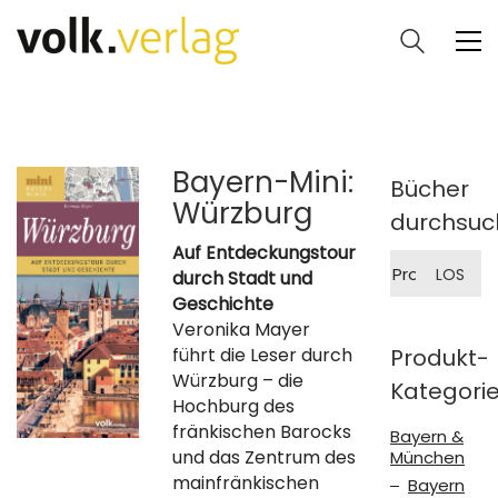
Bayern-Mini:
Bücher
Würzburg
durchsuc
Auf Entdeckungstour
Suche
LOS
durch Stadt und
nach:
Geschichte
Veronika Mayer
führt die Leser durch
Produkt-
Würzburg – die
Kategori
Hochburg des
fränkischen Barocks
Bayern &
und das Zentrum des
München
mainfränkischen
Bayern