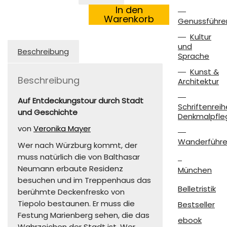
Würzburg
In den
Menge
Warenkorb
Genussführe
Kultur
und
Beschreibung
Sprache
Kunst &
Beschreibung
Architektur
Auf Entdeckungstour durch Stadt
Schriftenreih
und Geschichte
Denkmalpfle
von
Veronika Mayer
Wanderführe
Wer nach Würzburg kommt, der
muss natürlich die von Balthasar
Neumann erbaute Residenz
München
besuchen und im Treppenhaus das
Belletristik
berühmte Deckenfresko von
Tiepolo bestaunen. Er muss die
Bestseller
Festung Marienberg sehen, die das
ebook
Wahrzeichen der Stadt ist. Wer