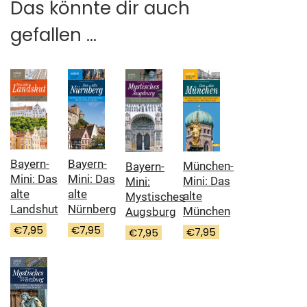
Das könnte dir auch
gefallen …
Bayern-
Bayern-
München-
Bayern-
Mini: Das
Mini: Das
Mini: Das
Mini:
alte
alte
alte
Mystisches
Landshut
Nürnberg
München
Augsburg
€
7,95
€
7,95
€
7,95
€
7,95