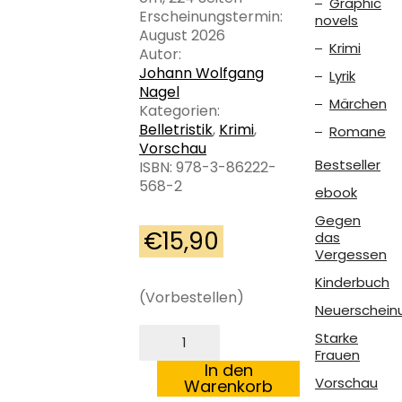
Graphic
Erscheinungstermin:
novels
August 2026
Krimi
Autor:
Johann Wolfgang
Lyrik
Nagel
Märchen
Kategorien:
Belletristik
,
Krimi
,
Romane
Vorschau
Bestseller
ISBN: 978-3-86222-
568-2
ebook
Gegen
€
15,90
das
Vergessen
Kinderbuch
(Vorbestellen)
Neuerschein
Mörderisches
Starke
Straubing
Frauen
Menge
In den
Vorschau
Warenkorb