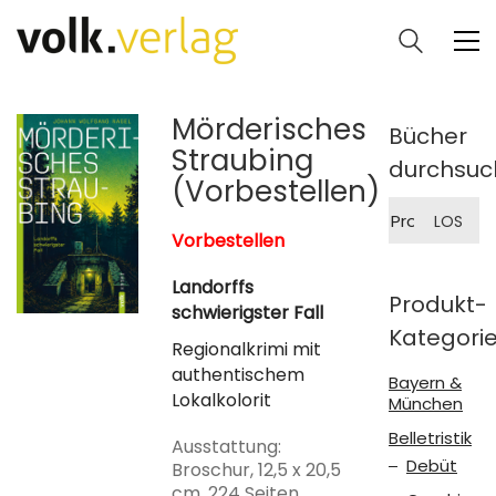
Mörderisches
Bücher
Straubing
durchsuc
(Vorbestellen)
Suche
LOS
nach:
Vorbestellen
Landorffs
Produkt-
schwierigster Fall
Kategori
Regionalkrimi mit
authentischem
Bayern &
Lokalkolorit
München
Belletristik
Ausstattung:
Debüt
Broschur, 12,5 x 20,5
cm, 224 Seiten