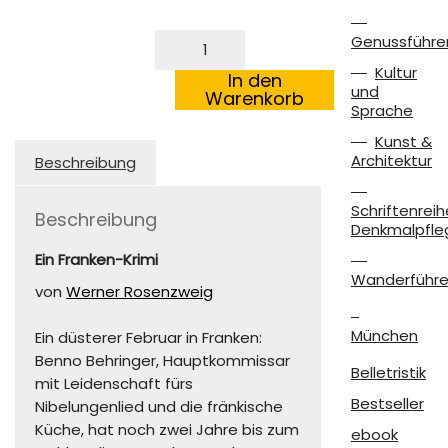
Mörderisches
Genussführe
Bayreuth
Kultur
Menge
In den
und
Warenkorb
Sprache
Kunst &
Architektur
Beschreibung
Schriftenreih
Beschreibung
Denkmalpfle
Ein Franken-Krimi
Wanderführe
von
Werner Rosenzweig
München
Ein düsterer Februar in Franken:
Benno Behringer, Hauptkommissar
Belletristik
mit Leidenschaft fürs
Bestseller
Nibelungenlied und die fränkische
Küche, hat noch zwei Jahre bis zum
ebook