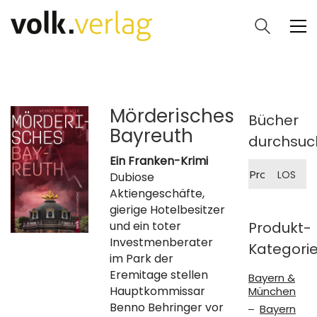
Mörderisches
Bücher
Bayreuth
durchsuc
Ein Franken-Krimi
Suche
LOS
Dubiose
nach:
Aktiengeschäfte,
gierige Hotelbesitzer
und ein toter
Produkt-
Investmenberater
Kategori
im Park der
Eremitage stellen
Bayern &
Hauptkommissar
München
Benno Behringer vor
Bayern