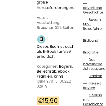
große
Herausforderungen.
Bayerische
Geschichte
Autor:
Bayern
Ausstattung:
Mini-
Broschur, 328 Seiten
Reiseführer
Bildband
Dieses Buch ist auch
als E-Book für 8,99
Biografie
erhältlich.
Das
bayerische
Kategorien:
Bayern
,
Jahrtausend
Belletristik
,
ebook
,
Franken
Franken
,
Krimi
ISBN: 978-3-86222-
Freizeit
329-9
Bayern
Genuss
€
15,90
mit
Geschichte