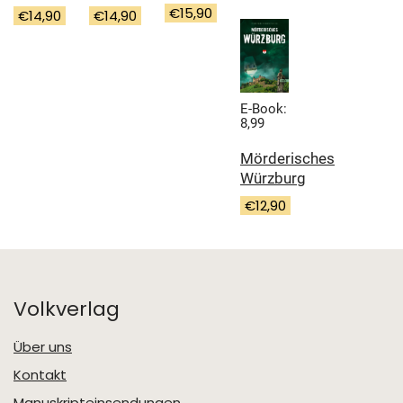
€
15,90
€
14,90
€
14,90
E-Book:
8,99
Mörderisches
Würzburg
€
12,90
Volkverlag
Über uns
Kontakt
Manuskripteinsendungen