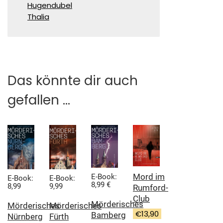
Hugendubel
Thalia
Das könnte dir auch
gefallen …
Mord im
E-Book:
E-Book:
E-Book:
8,99 €
8,99
9,99
Rumford-
Club
Mörderisches
Mörderisches
Mörderisches
€
13,90
Bamberg
Nürnberg
Fürth