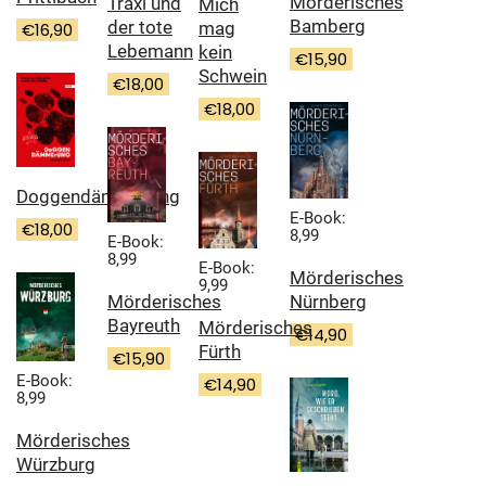
Mörderisches
Traxl und
Mich
Bamberg
der tote
mag
€
16,90
Lebemann
kein
€
15,90
Schwein
€
18,00
€
18,00
Doggendämmerung
E-Book:
€
18,00
8,99
E-Book:
8,99
E-Book:
Mörderisches
9,99
Nürnberg
Mörderisches
Bayreuth
Mörderisches
€
14,90
Fürth
€
15,90
E-Book:
€
14,90
8,99
Mörderisches
Würzburg