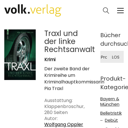
Traxl und
Bücher
der linke
durchsuc
Rechtsanwalt
Suche
LOS
nach:
Krimi
Der zweite Band der
Krimireihe um
Produkt-
Kriminalhauptkommissarin
Kategori
Pia Traxl
Bayern &
Ausstattung:
München
Klappenbroschur,
280 Seiten
Belletristik
Autor:
Debüt
Wolfgang Oppler