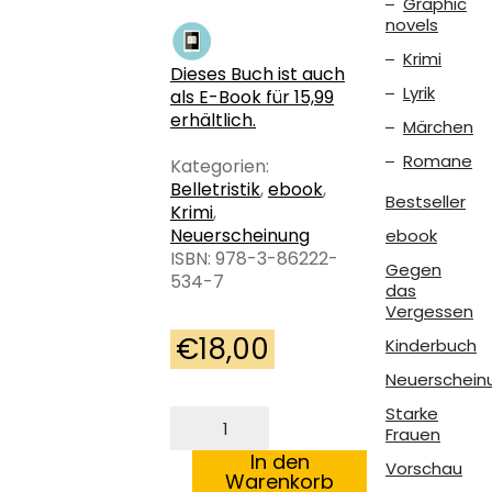
Graphic
novels
Krimi
Dieses Buch ist auch
Lyrik
als E-Book für 15,99
erhältlich.
Märchen
Romane
Kategorien:
Belletristik
,
ebook
,
Bestseller
Krimi
,
Neuerscheinung
ebook
ISBN: 978-3-86222-
Gegen
534-7
das
Vergessen
€
18,00
Kinderbuch
Neuerschein
Starke
Traxl
Frauen
und
der
In den
Vorschau
linke
Warenkorb