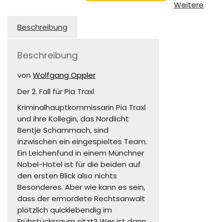
Rechtsanwalt
Weitere
Menge
Beschreibung
Beschreibung
von
Wolfgang Oppler
Der 2. Fall für Pia Traxl
Kriminalhauptkommissarin Pia Traxl
und ihre Kollegin, das Nordlicht
Bentje Schammach, sind
inzwischen ein eingespieltes Team.
Ein Leichenfund in einem Münchner
Nobel-Hotel ist für die beiden auf
den ersten Blick also nichts
Besonderes. Aber wie kann es sein,
dass der ermordete Rechtsanwalt
plötzlich quicklebendig im
Frühstücksraum sitzt? Wer ist dann