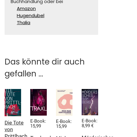
Buchhandlung oder bei
Amazon
Hugendubel
Thalia
Das könnte dir auch
gefallen …
E-Book:
E-Book:
E-Book:
Die Tote
8,99 €
15,99
15,99
von
Prittlbach