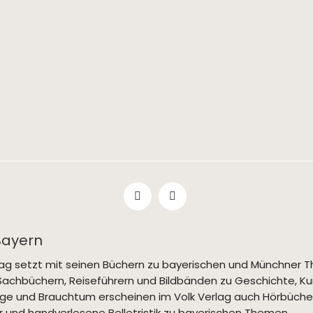
Bayern
rlag setzt mit seinen Büchern zu bayerischen und Münchne
Sachbüchern, Reiseführern und Bildbänden zu Geschichte, Kun
ge und Brauchtum erscheinen im Volk Verlag auch Hörbücher
 und handverlesene Belletristik zu bayerischen Themen.