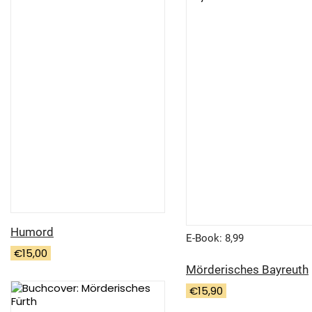
Humord
E-Book: 8,99
€
15,00
Mörderisches Bayreuth
€
15,90