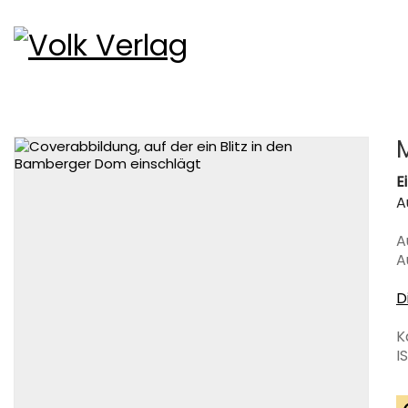
E
A
A
A
D
K
I