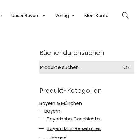
n
Unser Bayern
Verlag
Mein Konto
Bücher durchsuchen
Suche
LOS
nach:
Produkt-Kategorien
Bayern & München
Bayern
Bayerische Geschichte
Bayern Mini-Reiseführer
Bildband