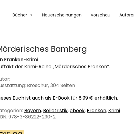
Bücher
Neuerscheinungen
Vorschau
Autore
Mörderisches Bamberg
in Franken-Krimi
uftakt der Krimi-Reihe „Mörderisches Franken“.
utor:
usstattung: Broschur, 304 Seiten
ieses Buch ist auch als E-Book für 8,99 € erhältlich.
ategorien:
Bayern
,
Belletristik
,
ebook
,
Franken
,
Krimi
SBN: 978-3-86222-290-2