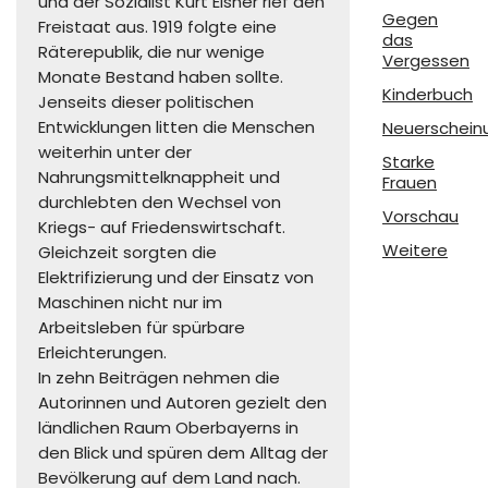
und der Sozialist Kurt Eisner rief den
Gegen
Freistaat aus. 1919 folgte eine
das
Räterepublik, die nur wenige
Vergessen
Monate Bestand haben sollte.
Kinderbuch
Jenseits dieser politischen
Entwicklungen litten die Menschen
Neuerschein
weiterhin unter der
Starke
Nahrungsmittelknappheit und
Frauen
durchlebten den Wechsel von
Vorschau
Kriegs- auf Friedenswirtschaft.
Weitere
Gleichzeit sorgten die
Elektrifizierung und der Einsatz von
Maschinen nicht nur im
Arbeitsleben für spürbare
Erleichterungen.
In zehn Beiträgen nehmen die
Autorinnen und Autoren gezielt den
ländlichen Raum Oberbayerns in
den Blick und spüren dem Alltag der
Bevölkerung auf dem Land nach.