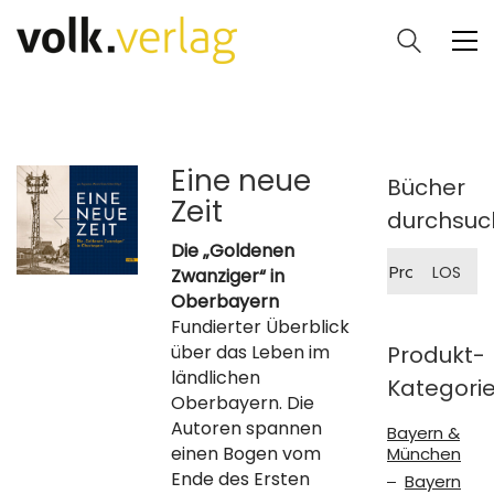
Eine neue
Bücher
Zeit
durchsuc
Die „Goldenen
Suche
LOS
Zwanziger“ in
nach:
Oberbayern
Fundierter Überblick
über das Leben im
Produkt-
ländlichen
Kategori
Oberbayern. Die
Autoren spannen
Bayern &
einen Bogen vom
München
Ende des Ersten
Bayern