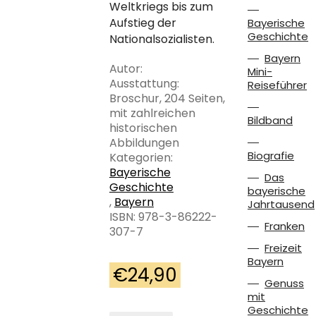
Weltkriegs bis zum
Aufstieg der
Bayerische
Geschichte
Nationalsozialisten.
Bayern
Autor:
Mini-
Ausstattung:
Reiseführer
Broschur, 204 Seiten,
mit zahlreichen
Bildband
historischen
Abbildungen
Biografie
Kategorien:
Bayerische
Das
Geschichte
bayerische
,
Bayern
Jahrtausend
ISBN: 978-3-86222-
Franken
307-7
Freizeit
Bayern
€
24,90
Genuss
mit
Geschichte