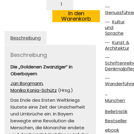
Eine
neue
Zeit
Genussführe
In den
Menge
Warenkorb
Kultur
und
Sprache
Beschreibung
Kunst &
Architektur
Beschreibung
Schriftenreih
Die „Goldenen Zwanziger“ in
Denkmalpfle
Oberbayern
Jan Borgmann
,
Wanderführe
Monika Kania-Schütz
(Hrsg.)
Das Ende des Ersten Weltkriegs
München
läutete eine Zeit der Unsicherheit
Belletristik
und Umbrüche ein. In Bayern
bewegte eine Revolution die
Bestseller
Menschen, die Monarchie endete
ebook