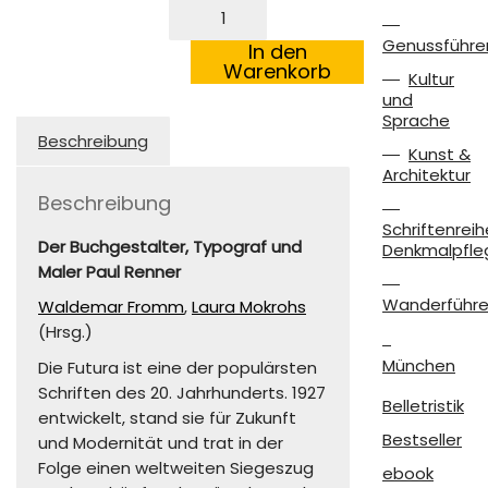
Der
Schöpfer
Genussführe
der
In den
Futura
Warenkorb
Kultur
Menge
und
Sprache
Beschreibung
Kunst &
Architektur
Beschreibung
Schriftenreih
Der Buchgestalter, Typograf und
Denkmalpfle
Maler Paul Renner
Wanderführe
Waldemar Fromm
,
Laura Mokrohs
(Hrsg.)
München
Die Futura ist eine der populärsten
Schriften des 20. Jahrhunderts. 1927
Belletristik
entwickelt, stand sie für Zukunft
Bestseller
und Modernität und trat in der
Folge einen weltweiten Siegeszug
ebook