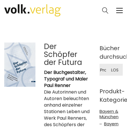
Der
Bücher
Schöpfer
durchsuc
der Futura
Suche
LOS
nach:
Der Buchgestalter,
Typograf und Maler
Paul Renner
Produkt-
Die Autorinnen und
Autoren beleuchten
Kategori
anhand einzelner
Stationen Leben und
Bayern &
München
Werk Paul Renners,
Bayern
des Schöpfers der