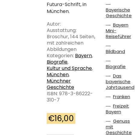
Futura-Schrift, in
Bayerische
München.
Geschichte
Autor:
Bayern
Ausstattung:
Mini-
Broschur, 144 Seiten,
Reiseführer
mit zahlreichen
Abbildungen
Bildband
Kategorien:
Bayern
,
Biografie
,
Biografie
Kultur und Sprache
,
München
,
Das
Münchner
bayerische
Geschichte
Jahrtausend
ISBN: 978-3-86222-
Franken
310-7
Freizeit
Bayern
€
16,00
Genuss
mit
Geschichte