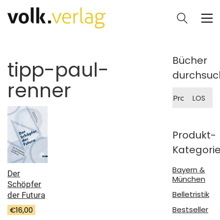
Bücher
tipp-paul-
durchsuc
renner
Suche
LOS
nach:
Produkt-
Kategori
Bayern &
Der
München
Schöpfer
Belletristik
der Futura
Bestseller
€
16,00