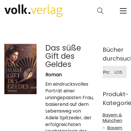
Das süße
Bücher
Gift des
durchsuc
Geldes
Suche
LOS
nach:
Roman
Ein eindrucksvolles
Porträt einer
Produkt-
unangepassten Frau,
Kategori
basierend auf dem
Lebensweg von
Bayern &
Adele Spitzeder, der
München
erfolgreichsten
Bayern