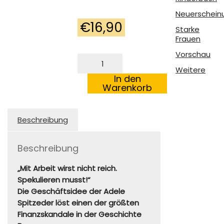
Neuerschein
€
16,90
Starke
Frauen
Vorschau
Das
süße
Weitere
Gift
In den
des
Warenkorb
Geldes
Menge
Beschreibung
Beschreibung
„Mit Arbeit wirst nicht reich.
Spekulieren musst!“
Die Geschäftsidee der Adele
Spitzeder löst einen der größten
Finanzskandale in der Geschichte