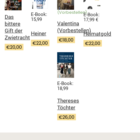
(Vorbestellen)
E-Book:
E-Book:
Das
15,99
17,99 €
Valentina
bittere
(Vorbestellen)
Gift der
Heiner
Heimatgold
Zwietracht
€
18,00
€
22,00
€
22,00
€
20,00
E-Book:
18,99
Thereses
Töchter
€
26,00