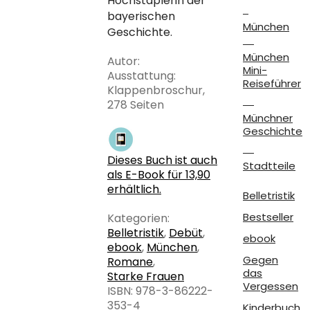
Hochstaplerin der
bayerischen
München
Geschichte.
München
Autor:
Mini-
Ausstattung:
Reiseführer
Klappenbroschur,
278 Seiten
Münchner
Geschichte
Dieses Buch ist auch
Stadtteile
als E-Book für 13,90
erhältlich.
Belletristik
Bestseller
Kategorien:
Belletristik
,
Debüt
,
ebook
ebook
,
München
,
Gegen
Romane
,
das
Starke Frauen
Vergessen
ISBN: 978-3-86222-
353-4
Kinderbuch