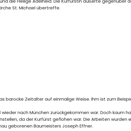
und die Heilige Adelheid. Die Kurfürstin äußerte gegenüber de
rche St. Michael übertreffe.
 barocke Zeitalter auf einmalige Weise. Ihm ist zum Beispie
ssel wieder nach München zurückgekommen war. Doch kaum hat
tellen, da der Kurfürst geflohen war. Die Arbeiten wurden e
achau geborenen Baumeisters Joseph Effner.