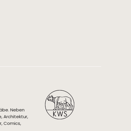
täbe. Neben
 Architektur,
r, Comics,