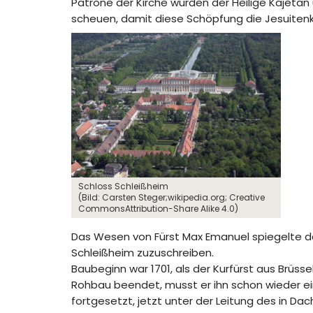
Patrone der Kirche wurden der Heilige Kajetan 
scheuen, damit diese Schöpfung die Jesuitenki
Schloss Schleißheim
(Bild: Carsten Steger;wikipedia.org; Creative
CommonsAttribution-Share Alike 4.0)
Das Wesen von Fürst Max Emanuel spiegelte das
Schleißheim zuzuschreiben.
Baubeginn war 1701, als der Kurfürst aus Brü
Rohbau beendet, musst er ihn schon wieder eins
fortgesetzt, jetzt unter der Leitung des in D