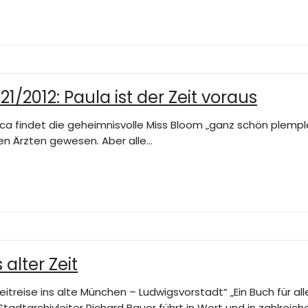
/2012: Paula ist der Zeit voraus
 Luca findet die geheimnisvolle Miss Bloom „ganz schön plempl
en Ärzten gewesen. Aber alle…
alter Zeit
eitreise ins alte München – Ludwigsvorstadt“ „Ein Buch für a
adtarchivleiter Richard Bauer führt in Wort und in zahlreich