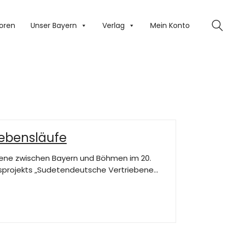
oren
Unser Bayern
Verlag
Mein Konto
Lebensläufe
ebene zwischen Bayern und Böhmen im 20.
gsprojekts „Sudetendeutsche Vertriebene…