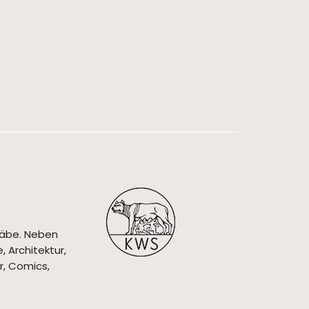
täbe. Neben
 Architektur,
r, Comics,