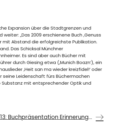
tliche Expansion über die Stadtgrenzen und
d weiter: „Das 2009 erschienene Buch ,Genuss
mit Abstand die erfolgreichste Publikation.
tand. Das Schicksal Münchner
nheimer. Es sind aber auch Bücher mit
ührer durch Giesing etwa (,Munich Boazn‘), ein
uslieder ,Heit san ma wieder kreizfidel!‘ oder
über seine Leidenschaft fürs Büchermachen
lso Substanz mit entsprechender Optik und
Termin am 31.01.2013: Buchpräsentation Erinnerungskultur und Lebensläufe