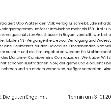
traitiert Udo Watter den Volk Verlag. Er schreibt, „die inhal
 Verlagsprogramm umfasst inzwischen mehr als 150 Titel.“ Un
nkmalgeschützten Gasthäuser in Bayern vorstellt, war bisher 
 der lokalen NS-Vergangenheit, etwa ,Verfolgung und Widers
er eine Denkschrift für den Holocaust-Überlebenden Max Man
eder sucht – und die ihm angeboten werden: Ein Stehkneipenf
rn des Münchner Comicvereins Comicaze, ein Werk über Wirtsha
‘ mit schönen Illustrationen. Volk, der gerne und eloquent 
lte nehmen und sie anders verpacken, süffiger verpacken.‘ A
Münchner Geschichte(n), 22/2012: Die guten Engel mit den weißen Flügelhauben