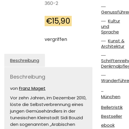
360-2
Genussführe
€
15,90
Kultur
und
Sprache
vergriffen
Kunst &
Architektur
Beschreibung
Schriftenreih
Denkmalpfle
Beschreibung
Wanderführe
von
Franz Maget
München
Vor zehn Jahren, im Dezember 2010,
löste die Selbstverbrennung eines
Belletristik
jungen Gemüsehändlers in der
Bestseller
tunesischen Kleinstadt Sidi Bouzid
den sogenannten „Arabischen
ebook