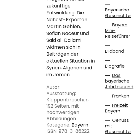
zukünftige
Bayerische
Entwicklung. Die
Geschichte
Nahost-Experten
Bayern
Martin Gehlen,
Mini-
Sofian Naceur und
Reiseführer
Said al-Dailami
widmen sich in
Bildband
Beiträgen der
aktuellen Situation in
Biografie
Syrien, Algerien und
im Jemen.
Das
bayerische
Jahrtausend
Autor:
Ausstattung:
Franken
Klappenbroschur,
Freizeit
192 Seiten, mit
Bayern
hochwertigen
Abbildungen
Genuss
Kategorie:
Bayern
mit
ISBN: 978-3-86222-
Geschichte