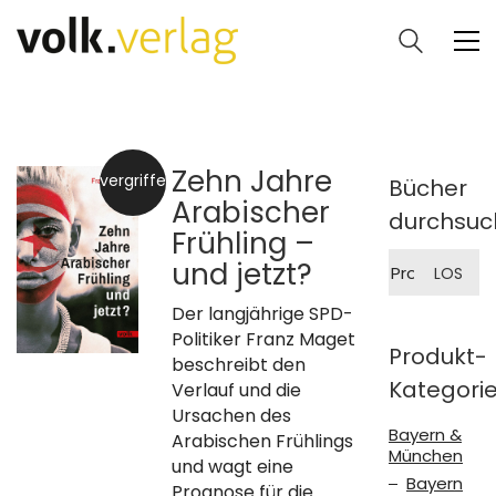
Zehn Jahre
vergriffen
Bücher
Arabischer
durchsuc
Frühling –
Suche
und jetzt?
LOS
nach:
Der langjährige SPD-
Politiker Franz Maget
Produkt-
beschreibt den
Kategori
Verlauf und die
Ursachen des
Bayern &
Arabischen Frühlings
München
und wagt eine
Bayern
Prognose für die