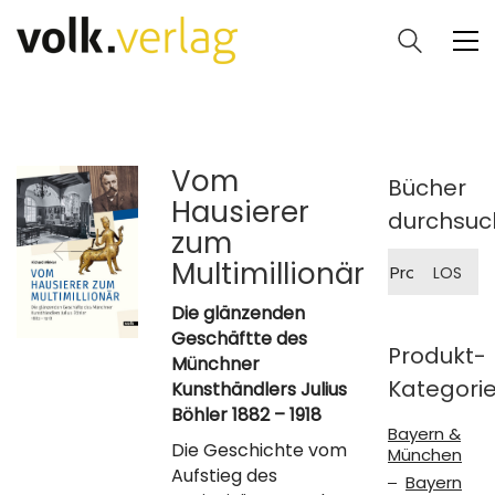
Vom
Bücher
Hausierer
durchsuc
zum
Suche
Multimillionär
LOS
nach:
Die glänzenden
Geschäftte des
Produkt-
Münchner
Kategori
Kunsthändlers Julius
Böhler 1882 – 1918
Bayern &
Die Geschichte vom
München
Aufstieg des
Bayern