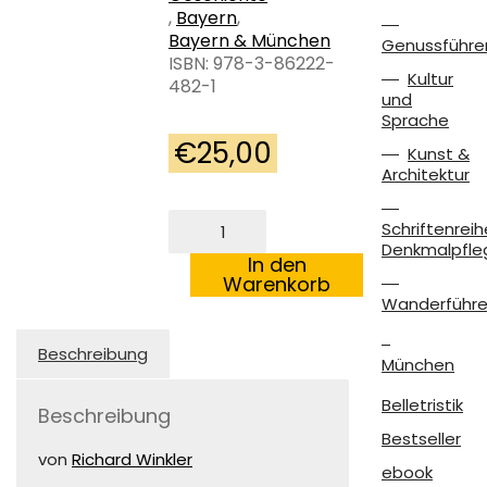
,
Bayern
,
Bayern & München
Genussführe
ISBN: 978-3-86222-
Kultur
482-1
und
Sprache
€
25,00
Kunst &
Architektur
Vom
Schriftenreih
Hausierer
Denkmalpfle
zum
In den
Multimillionär
Warenkorb
Menge
Wanderführe
Beschreibung
München
Belletristik
Beschreibung
Bestseller
von
Richard Winkler
ebook