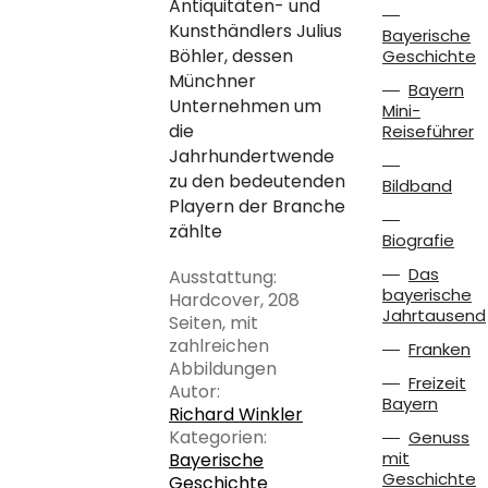
Antiquitäten- und
Kunsthändlers Julius
Bayerische
Böhler, dessen
Geschichte
Münchner
Bayern
Unternehmen um
Mini-
die
Reiseführer
Jahrhundertwende
zu den bedeutenden
Bildband
Playern der Branche
zählte
Biografie
Das
Ausstattung:
bayerische
Hardcover, 208
Jahrtausend
Seiten, mit
zahlreichen
Franken
Abbildungen
Freizeit
Autor:
Bayern
Richard Winkler
Kategorien:
Genuss
mit
Bayerische
Geschichte
Geschichte