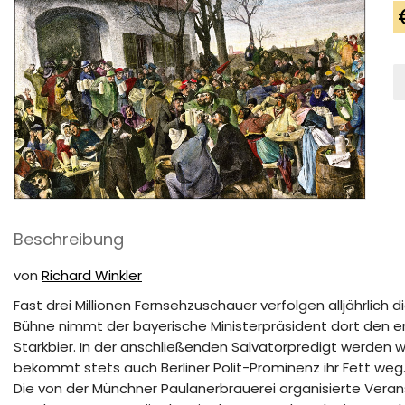
D
S
a
d
N
M
Beschreibung
von
Richard Winkler
Fast drei Millionen Fernsehzuschauer verfolgen alljährlic
Bühne nimmt der bayerische Ministerpräsident dort den e
Starkbier. In der anschließenden Salvatorpredigt werden w
bekommt stets auch Berliner Polit-Prominenz ihr Fett weg
Die von der Münchner Paulanerbrauerei organisierte Veranst