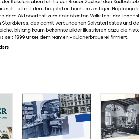
 der Säkularisation führte der Brauer Zacherl den Sudbetrieb 
hner illegal mit dem begehrten hochprozentigen Hopfengetr
eben dem Oktoberfest zum beliebtesten Volksfest der Lande
n Starkbieres, des damit verbundenen Salvatorfestes und de
che, bislang kaum bekannte Bilder illustrieren dazu die hist
s seit 1899 unter dem Namen Paulanerbrauerei firmiert.
ders