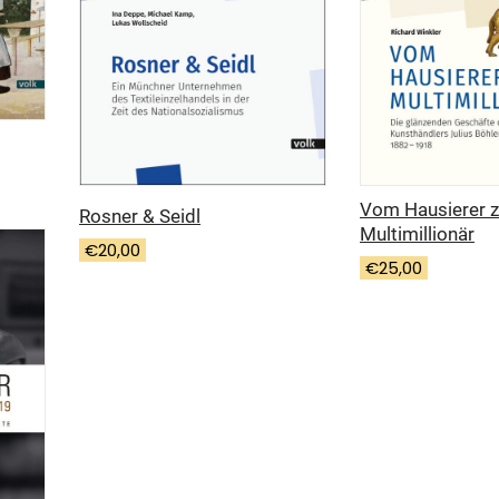
Vom Hausierer 
Rosner & Seidl
Multimillionär
€
20,00
€
25,00