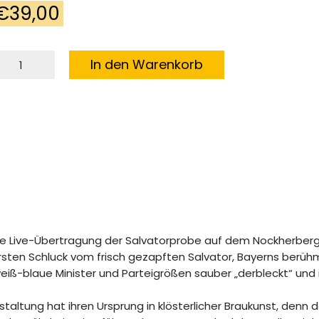
€
39,00
er
In den Warenkorb
alvator
uf
em
ockherberg
enge
h die Live-Übertragung der Salvatorprobe auf dem Nockherberg
rsten Schluck vom frisch gezapften Salvator, Bayerns ber
eiß-blaue Minister und Parteigrößen sauber „derbleckt“ und 
.
altung hat ihren Ursprung in klösterlicher Braukunst, denn d