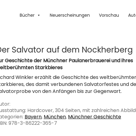
Bücher
Neuerscheinungen
Vorschau
Aut
Der Salvator auf dem Nockherberg
ur Geschichte der Münchner Paulanerbrauerei und ihres
eltberühmten Starkbieres
ichard Winkler erzählt die Geschichte des weltberühmte
tarkbieres, des damit verbundenen Salvatorfestes und de
alvatorprobe von den Anfängen bis zur Gegenwart.
utor:
usstattung: Hardcover, 304 Seiten, mit zahlreichen Abbil
ategorien:
Bayern
,
München
,
Münchner Geschichte
SBN: 978-3-86222-365-7