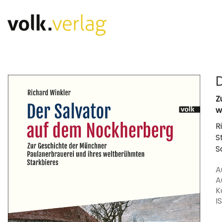
Z
w
R
S
S
A
A
K
I