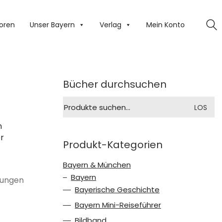
oren
Unser Bayern
Verlag
Mein Konto
Bücher durchsuchen
Suche
LOS
nach:
n
r
Produkt-Kategorien
Bayern & München
Bayern
dungen
Bayerische Geschichte
Bayern Mini-Reiseführer
Bildband