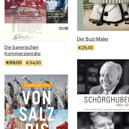
Der Buzi-Maler
Die bayerischen
€
25,00
Kommerzienräte
Ursprünglicher
Aktueller
€
69,00
€
34,00
Preis
Preis
war:
ist:
€69,00
€34,00.