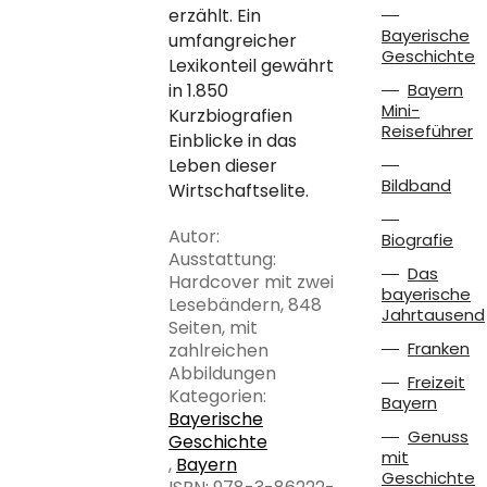
erzählt. Ein
Bayerische
umfangreicher
Geschichte
Lexikonteil gewährt
in 1.850
Bayern
Mini-
Kurzbiografien
Reiseführer
Einblicke in das
Leben dieser
Bildband
Wirtschaftselite.
Autor:
Biografie
Ausstattung:
Das
Hardcover mit zwei
bayerische
Lesebändern, 848
Jahrtausend
Seiten, mit
Franken
zahlreichen
Abbildungen
Freizeit
Kategorien:
Bayern
Bayerische
Genuss
Geschichte
mit
,
Bayern
Geschichte