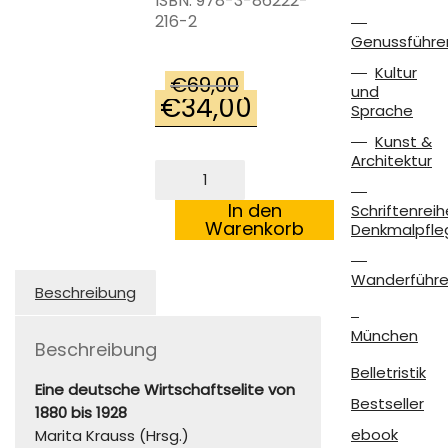
ISBN: 978-3-86222-
216-2
Genussführe
Kultur
€
69,00
und
€
34,00
Ursprünglicher
Aktueller
Sprache
Preis
Preis
Kunst &
war:
ist:
Architektur
Die
€69,00
€34,00.
bayerischen
Kommerzienräte
In den
Schriftenreih
Menge
Warenkorb
Denkmalpfle
Wanderführe
Beschreibung
München
Beschreibung
Belletristik
Eine deutsche Wirtschaftselite von
Bestseller
1880 bis 1928
ebook
Marita Krauss (Hrsg.)