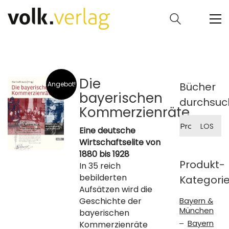
Die
Angebot!
Bücher
bayerischen
durchsuc
Kommerzienräte
Suche
LOS
nach:
Eine deutsche
Wirtschaftselite von
1880 bis 1928
Produkt-
In 35 reich
bebilderten
Kategori
Aufsätzen wird die
Geschichte der
Bayern &
München
bayerischen
Bayern
Kommerzienräte