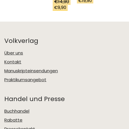
€
19,90
€
14,90
Ursprünglicher
Aktueller
€
9,90
Preis
Preis
war:
ist:
€14,90
€9,90.
Volkverlag
Über uns
Kontakt
Manuskripteinsendungen
Praktikumsangebot
Handel und Presse
Buchhandel
Rabatte
Pressekontakt