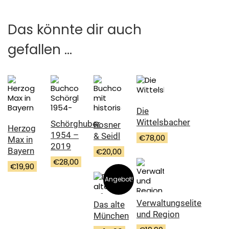
Das könnte dir auch
gefallen …
Die
Wittelsbacher
Schörghuber
Rosner
Herzog
1954 –
& Seidl
€
78,00
Max in
2019
Bayern
€
20,00
€
28,00
€
19,90
Angebot!
Verwaltungselite
Das alte
und Region
München