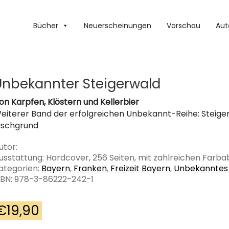
Bücher
Neuerscheinungen
Vorschau
Aut
Unbekannter Steigerwald
on Karpfen, Klöstern und Kellerbier
eiterer Band der erfolgreichen Unbekannt-Reihe: Steigerw
ischgrund
utor:
usstattung: Hardcover, 256 Seiten, mit zahlreichen Farb
ategorien:
Bayern
,
Franken
,
Freizeit Bayern
,
Unbekanntes
SBN: 978-3-86222-242-1
€
19,90