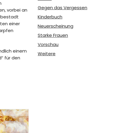
m
Gegen das Vergessen
en, vorbei an
Kinderbuch
rbestadt
ten einer
Neuerscheinung
karpfen
Starke Frauen
Vorschau
endlich einem
Weitere
d“ für den