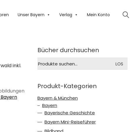
oren
Unser Bayern
Verlag
Mein Konto
Bücher durchsuchen
Suche
LOS
ald inkl.
nach:
Produkt-Kategorien
abbildungen
 Bayern
Bayern & München
Bayern
Bayerische Geschichte
Bayern Mini-Reiseführer
Bildband