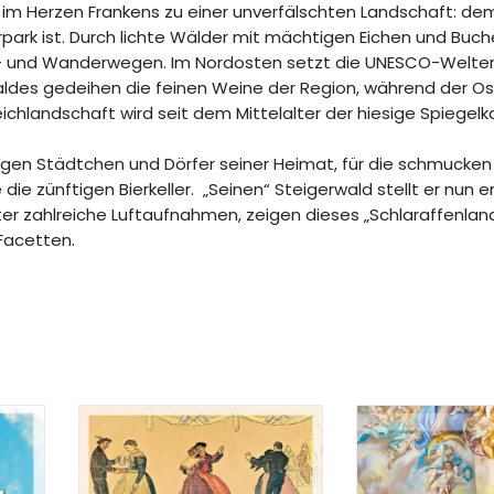
im Herzen Frankens zu einer unverfälschten Landschaft: de
rpark ist. Durch lichte Wälder mit mächtigen Eichen und Buch
ad- und Wanderwegen. Im Nordosten setzt die UNESCO-Welte
ldes gedeihen die feinen Weine der Region, während der Os
eichlandschaft wird seit dem Mittelalter der hiesige Spiegel
igen Städtchen und Dörfer seiner Heimat, für die schmucken
ie zünftigen Bierkeller. „Seinen“ Steigerwald stellt er nun 
ter zahlreiche Luftaufnahmen, zeigen dieses „Schlaraffenlan
 Facetten.