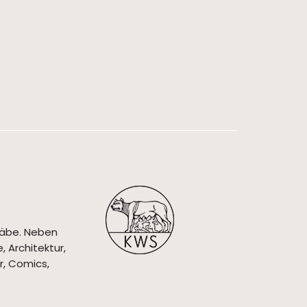
täbe. Neben
 Architektur,
r, Comics,