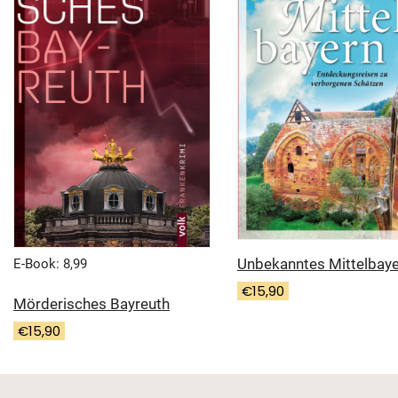
Unbekanntes Mittelbay
E-Book: 8,99
€
15,90
Mörderisches Bayreuth
€
15,90