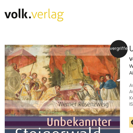
vergriffen
V
W
A
A
A
K
I