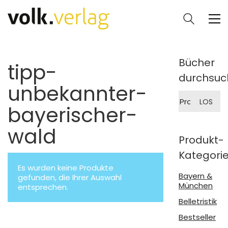
Bücher
tipp-
durchsuc
unbekannter-
Suche
LOS
nach:
bayerischer-
wald
Produkt-
Kategori
Es wurden keine Produkte
Bayern &
gefunden, die Ihrer Auswahl
München
entsprechen.
Belletristik
Bestseller