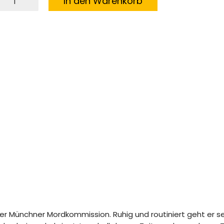
In den Warenkorb
ie
r
eschrieben
teht
enge
r Münchner Mordkommission. Ruhig und routiniert geht er se