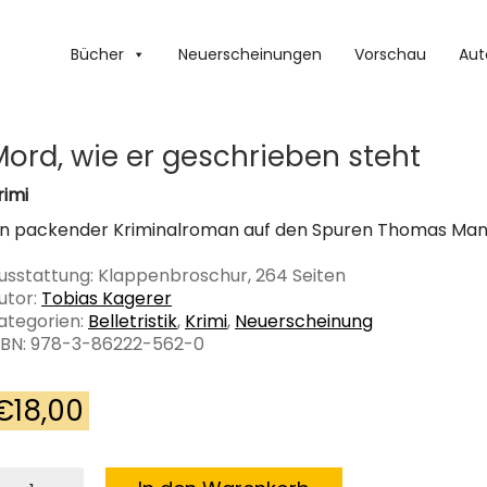
Bücher
Neuerscheinungen
Vorschau
Aut
Mord, wie er geschrieben steht
rimi
in packender Kriminalroman auf den Spuren Thomas Ma
usstattung: Klappenbroschur, 264 Seiten
utor:
Tobias Kagerer
ategorien:
Belletristik
,
Krimi
,
Neuerscheinung
SBN: 978-3-86222-562-0
€
18,00
ord,