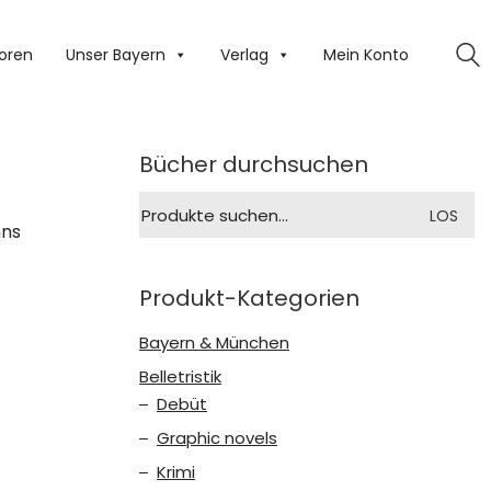
oren
Unser Bayern
Verlag
Mein Konto
Bücher durchsuchen
Suche
LOS
nach:
nns
Produkt-Kategorien
Bayern & München
Belletristik
Debüt
Graphic novels
Krimi