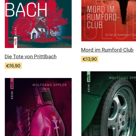
Mord im Rumford-Club
Die Tote von Prittlbach
€
13,90
€
16,90