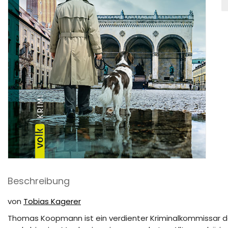
w
e
g
s
M
Beschreibung
von
Tobias Kagerer
Thomas Koopmann ist ein verdienter Kriminalkommissar de