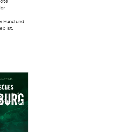
Tote
der
er Hund und
b ist.