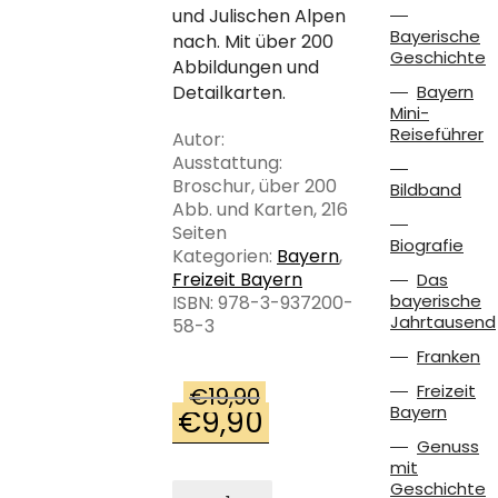
und Julischen Alpen
Bayerische
nach. Mit über 200
Geschichte
Abbildungen und
Detailkarten.
Bayern
Mini-
Reiseführer
Autor:
Ausstattung:
Broschur, über 200
Bildband
Abb. und Karten, 216
Seiten
Biografie
Kategorien:
Bayern
,
Freizeit Bayern
Das
bayerische
ISBN: 978-3-937200-
Jahrtausend
58-3
Franken
Freizeit
€
19,90
Bayern
€
9,90
Ursprünglicher
Aktueller
Preis
Preis
Genuss
war:
ist:
mit
Geschichte
Ich