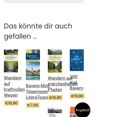
Das könnte dir auch
gefallen …
100
Wandern
Wandern auf
mal
auf
märchenhaften
Bayern-Mini:
Bayern
kraftvollen
Pfaden
Tegernseer
Wegen
€
19,90
LiteraTouren
€
16,90
€
16,90
€
7,95
Angebot!