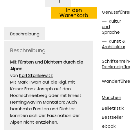
€19,90
€9,90.
näherte
mich
In den
Genussführe
den
Warenkorb
Gebirgen
Kultur
Menge
und
Sprache
Beschreibung
Kunst &
Architektur
Beschreibung
Schriftenreih
Mit Fürsten und Dichtern durch die
Denkmalpfle
Alpen
von
Karl Stankiewitz
Wanderführe
Mit Mark Twain auf die Rigi, mit
Kaiser Franz Joseph auf den
Hochschneeberg oder mit Ernest
München
Hemingway im Montafon: Auch
Belletristik
berühmte Fürsten und Dichter
konnten sich der Faszination der
Bestseller
Alpen nicht entziehen.
ebook