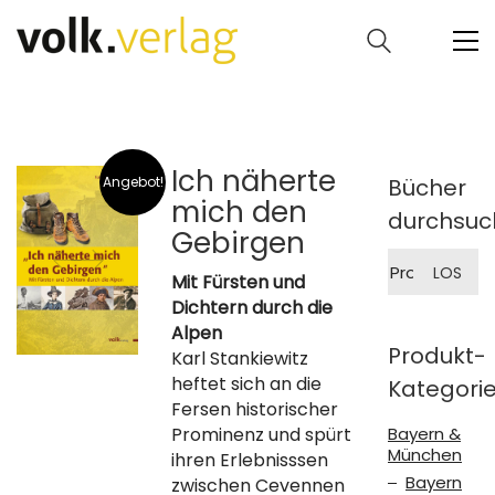
Ich näherte
Angebot!
Bücher
mich den
durchsuc
Gebirgen
Suche
LOS
nach:
Mit Fürsten und
Dichtern durch die
Alpen
Produkt-
Karl Stankiewitz
heftet sich an die
Kategori
Fersen historischer
Prominenz und spürt
Bayern &
München
ihren Erlebnisssen
Bayern
zwischen Cevennen