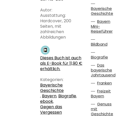
Bayerische
Autor:
Geschichte
Ausstattung:
Hardcover, 200
Bayern
Seiten, mit
Mini-
Reiseführer
zahlreichen
Abbildungen
Bildband
Biografie
Dieses Buch ist auch
als E-Book für 11,90 €
Das
erhältlich.
bayerische
Jahrtausend
Kategorien:
Franken
Bayerische
Geschichte
Freizeit
,
Bayern
,
Biografie
,
Bayern
ebook
,
Genuss
Gegen das
mit
Vergessen
Geschichte