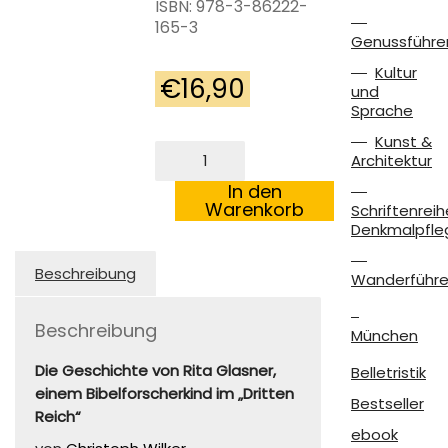
ISBN: 978-3-86222-
165-3
Genussführe
Kultur
€
16,90
und
Sprache
Kunst &
Ich
Architektur
hatte
eine
In den
gerade
Warenkorb
Schriftenreih
Linie,
Denkmalpfle
der
ich
Beschreibung
Wanderführe
folgte
Menge
Beschreibung
München
Die Geschichte von Rita Glasner,
Belletristik
einem Bibelforscherkind im „Dritten
Bestseller
Reich“
ebook