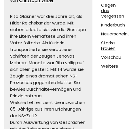
von
Christoph Wilker
Gegen
das
Vergessen
Rita Glasner war drei Jahre alt, als
Hitler Reichskanzler wurde. Mit
Kinderbuch
sieben erlebte sie, wie die Gestapo
Neuerschein
ihre Eltern verhaftete und ihren
Vater folterte. Als Kurierin
Starke
Frauen
transportierte sie verbotene
Schriften der Zeugen Jehovas.
Vorschau
Mehrere Monate war Rita völlig auf
Weitere
sich allein gestellt. Mit 14 wurde sie
Zeugin eines dramatischen NS-
Prozesses gegen ihre Mutter. Sie
bewies Durchhaltevermögen und
Prinzipientreue.
Welche Lehren zieht die inzwischen
85-Jährige aus ihren Erfahrungen
der NS-Zeit?
Durch Auswertung von Gesprächen
mit der Zeitzeugin und hiermit