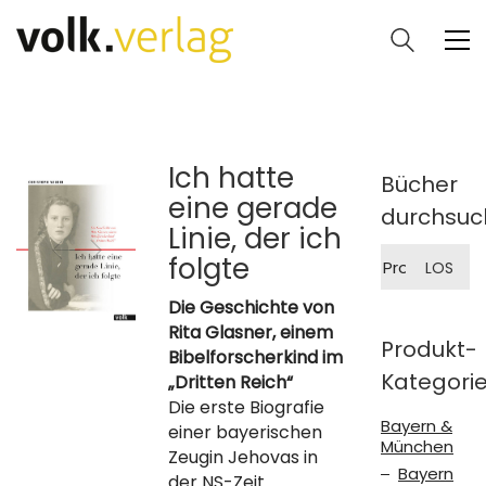
Ich hatte
Bücher
eine gerade
durchsuc
Linie, der ich
Suche
folgte
LOS
nach:
Die Geschichte von
Rita Glasner, einem
Produkt-
Bibelforscherkind im
Kategori
„Dritten Reich“
Die erste Biografie
Bayern &
einer bayerischen
München
Zeugin Jehovas in
Bayern
der NS-Zeit