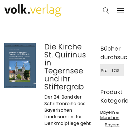
Die Kirche
Bücher
St. Quirinus
durchsuc
in
Suche
Tegernsee
LOS
nach:
und ihr
Stiftergrab
Produkt-
Der 24. Band der
Kategori
Schriftenreihe des
Bayerischen
Bayern &
Landesamtes für
München
Denkmalpflege geht
Bayern