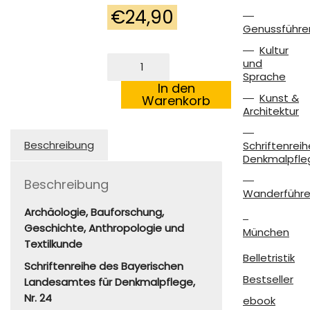
€
24,90
Genussführe
Kultur
Die
und
Kirche
Sprache
St.
In den
Kunst &
Quirinus
Warenkorb
Architektur
in
Tegernsee
und
Beschreibung
Schriftenreih
ihr
Denkmalpfle
Stiftergrab
Menge
Beschreibung
Wanderführe
Archäologie, Bauforschung,
Geschichte, Anthropologie und
München
Textilkunde
Belletristik
Schriftenreihe des Bayerischen
Bestseller
Landesamtes für Denkmalpflege,
Nr. 24
ebook