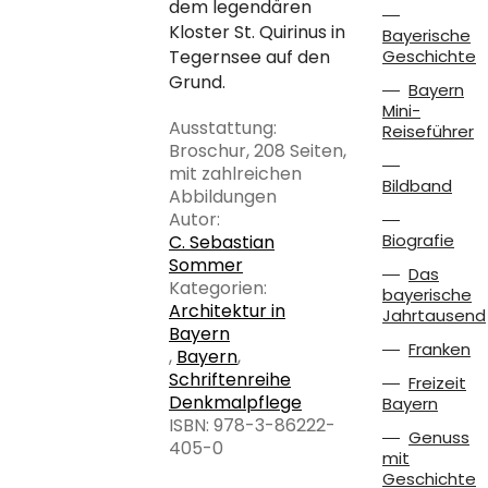
dem legendären
Kloster St. Quirinus in
Bayerische
Tegernsee auf den
Geschichte
Grund.
Bayern
Mini-
Ausstattung:
Reiseführer
Broschur, 208 Seiten,
mit zahlreichen
Bildband
Abbildungen
Autor:
Biografie
C. Sebastian
Sommer
Das
Kategorien:
bayerische
Architektur in
Jahrtausend
Bayern
Franken
,
Bayern
,
Schriftenreihe
Freizeit
Denkmalpflege
Bayern
ISBN: 978-3-86222-
Genuss
405-0
mit
Geschichte