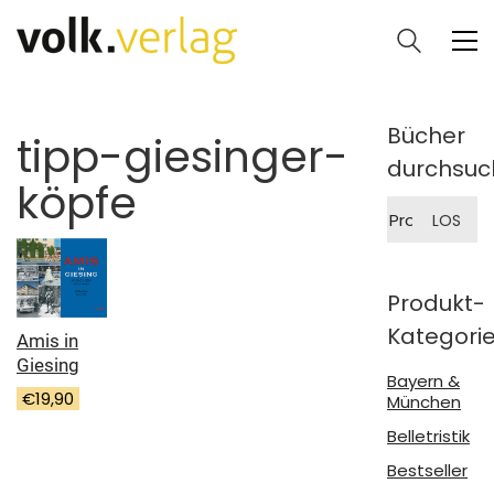
Bücher
tipp-giesinger-
durchsuc
köpfe
Suche
LOS
nach:
Produkt-
Kategori
Amis in
Giesing
Bayern &
€
19,90
München
Belletristik
Bestseller