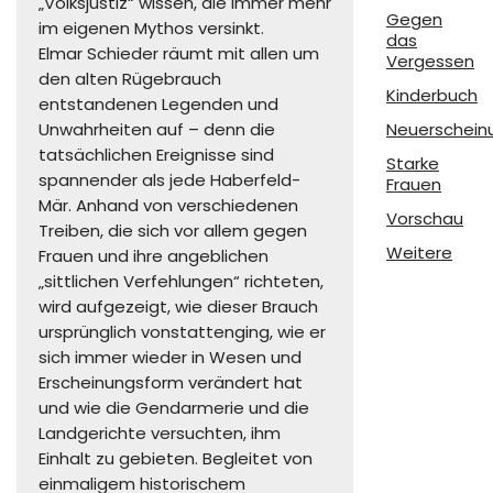
„Volksjustiz“ wissen, die immer mehr
Gegen
im eigenen Mythos versinkt.
das
Elmar Schieder räumt mit allen um
Vergessen
den alten Rügebrauch
Kinderbuch
entstandenen Legenden und
Unwahrheiten auf – denn die
Neuerschein
tatsächlichen Ereignisse sind
Starke
spannender als jede Haberfeld-
Frauen
Mär. Anhand von verschiedenen
Vorschau
Treiben, die sich vor allem gegen
Weitere
Frauen und ihre angeblichen
„sittlichen Verfehlungen“ richteten,
wird aufgezeigt, wie dieser Brauch
ursprünglich vonstattenging, wie er
sich immer wieder in Wesen und
Erscheinungsform verändert hat
und wie die Gendarmerie und die
Landgerichte versuchten, ihm
Einhalt zu gebieten. Begleitet von
einmaligem historischem