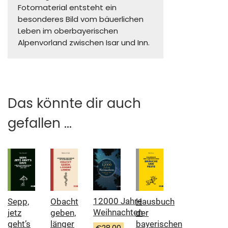
Fotomaterial entsteht ein
besonderes Bild vom bäuerlichen
Leben im oberbayerischen
Alpenvorland zwischen Isar und Inn.
Das könnte dir auch
gefallen …
12000 Jahre
Sepp,
Hausbuch
Obacht
Weihnachten
jetz
der
geben,
geht’s
bayerischen
länger
€
28,00