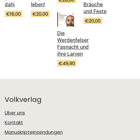
dahi
Bräuche
leben!
und Feste
€
16,00
€
20,00
€
20,00
Die
Werdenfelser
Fasnacht und
ihre Larven
€
49,90
Volkverlag
Über uns
Kontakt
Manuskripteinsendungen