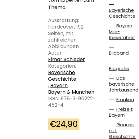
vom Experten zum
Thema
Bayerische
Geschichte
Ausstattung:
Bayern
Hardcover, 192
Mini-
Seiten, mit
Reiseführer
zahlreichen
Abbildungen
Autor:
Bildband
Elmar Schieder
Kategorien:
Biografie
Bayerische
Das
Geschichte
bayerische
,
Bayern
,
Jahrtausend
Bayern & München
ISBN: 978-3-86222-
Franken
452-4
Freizeit
Bayern
€
24,90
Genuss
mit
Geschichte