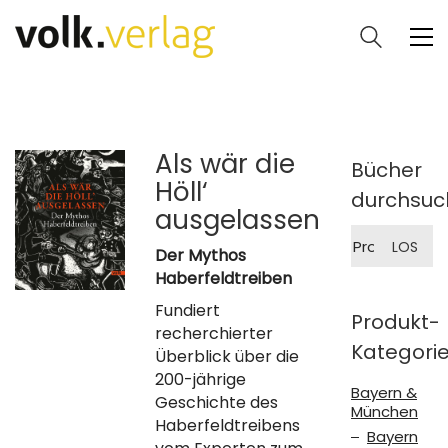
Als wär die
Bücher
Höll‘
durchsuc
ausgelassen
Suche
LOS
nach:
Der Mythos
Haberfeldtreiben
Fundiert
Produkt-
recherchierter
Kategori
Überblick über die
200-jährige
Bayern &
Geschichte des
München
Haberfeldtreibens
Bayern