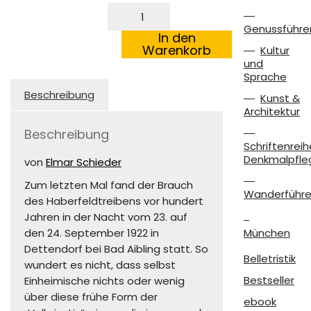
Als
wär
Genussführe
die
In den
Höll'
Warenkorb
Kultur
ausgelassen
und
Menge
Sprache
Beschreibung
Kunst &
Architektur
Beschreibung
Schriftenreih
Denkmalpfle
von
Elmar Schieder
Zum letzten Mal fand der Brauch
Wanderführe
des Haberfeldtreibens vor hundert
Jahren in der Nacht vom 23. auf
den 24. September 1922 in
München
Dettendorf bei Bad Aibling statt. So
Belletristik
wundert es nicht, dass selbst
Bestseller
Einheimische nichts oder wenig
über diese frühe Form der
ebook