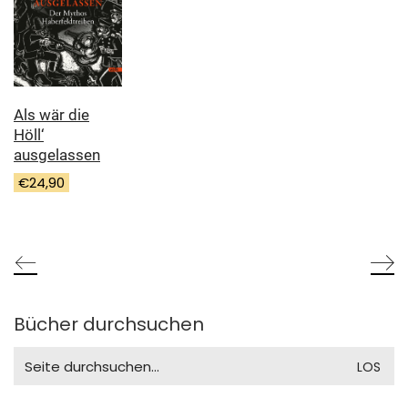
Als wär die
Höll‘
ausgelassen
€
24,90
Bücher durchsuchen
Search
for: